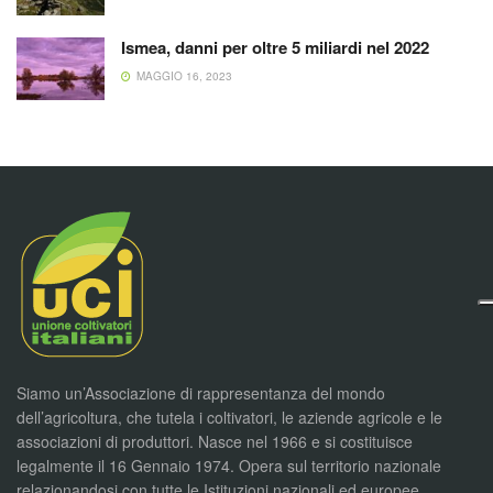
Ismea, danni per oltre 5 miliardi nel 2022
MAGGIO 16, 2023
Siamo un’Associazione di rappresentanza del mondo
dell’agricoltura, che tutela i coltivatori, le aziende agricole e le
associazioni di produttori. Nasce nel 1966 e si costituisce
legalmente il 16 Gennaio 1974. Opera sul territorio nazionale
relazionandosi con tutte le Istituzioni nazionali ed europee,