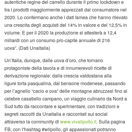
autentiche regine del carrello durante il primo lockdown e
tra i prodotti maggiormente apprezzati dal consumatore nel
2020. Lo confermano anche i dati Ismea che hanno rilevato
una crescita degli acquisti del 14% in valore e del 12,5% in
volume. E per il 2020 la produzione si attesterà a 12,4
miliardi con un consumo pro-capite annuale di 216
uova”. (Dati Unaitalia)
Un’Italia, dunque, dalle uova d’oro, che tornano
protagoniste della tavola e di innumerevoli ricette di
derivazione regionale: dalla crescia valdostana alla
ligure torta pasqualina, dal bensone modenese, passando
per l’agnello “cacio e ova” delle montagne abruzzesi fino al
celebre casatiello campano, un viaggio culinario da Nord a
Sud tutto da raccontare e sperimentare, con tradizioni e
segreti raccolti da Unaitalia e raccontati sui social
attraverso la community di
www.vivailpollo.it
. Sulla pagina
FB, con l'hashtag #wilpollo, gli appassionati potranno