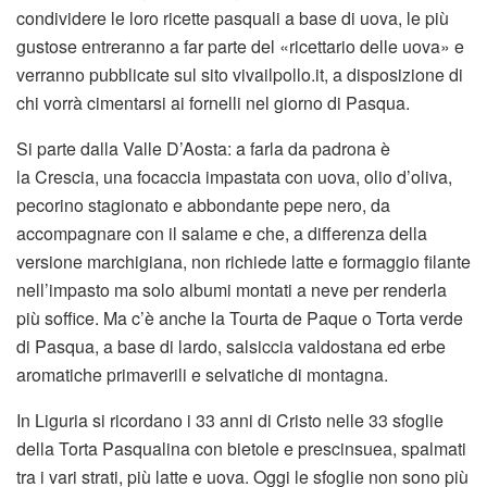
condividere le loro ricette pasquali a base di uova, le più
gustose entreranno a far parte del «ricettario delle uova» e
verranno pubblicate sul sito vivailpollo.it, a disposizione di
chi vorrà cimentarsi ai fornelli nel giorno di Pasqua.
Si parte dalla Valle D’Aosta: a farla da padrona è
la Crescia, una focaccia impastata con uova, olio d’oliva,
pecorino stagionato e abbondante pepe nero, da
accompagnare con il salame e che, a differenza della
versione marchigiana, non richiede latte e formaggio filante
nell’impasto ma solo albumi montati a neve per renderla
più soffice. Ma c’è anche la Tourta de Paque o Torta verde
di Pasqua, a base di lardo, salsiccia valdostana ed erbe
aromatiche primaverili e selvatiche di montagna.
In Liguria si ricordano i 33 anni di Cristo nelle 33 sfoglie
della Torta Pasqualina con bietole e prescinsuea, spalmati
tra i vari strati, più latte e uova. Oggi le sfoglie non sono più