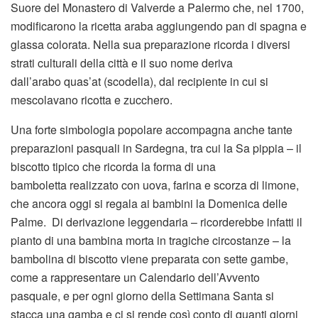
Suore del Monastero di Valverde a Palermo che, nel 1700,
modificarono la ricetta araba aggiungendo pan di spagna e
glassa colorata. Nella sua preparazione ricorda i diversi
strati culturali della città e il suo nome deriva
dall’arabo quas’at (scodella), dal recipiente in cui si
mescolavano ricotta e zucchero.
Una forte simbologia popolare accompagna anche tante
preparazioni pasquali in Sardegna, tra cui la Sa pippia – il
biscotto tipico che ricorda la forma di una
bamboletta realizzato con uova, farina e scorza di limone,
che ancora oggi si regala ai bambini la Domenica delle
Palme. Di derivazione leggendaria – ricorderebbe infatti il
pianto di una bambina morta in tragiche circostanze – la
bambolina di biscotto viene preparata con sette gambe,
come a rappresentare un Calendario dell’Avvento
pasquale, e per ogni giorno della Settimana Santa si
stacca una gamba e ci si rende così conto di quanti giorni