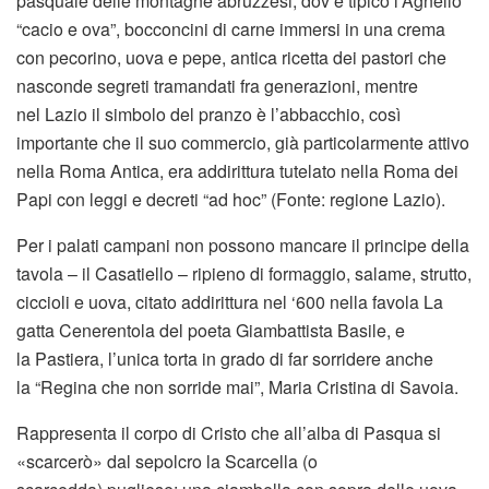
pasquale delle montagne abruzzesi, dov’è tipico l’Agnello
“cacio e ova”, bocconcini di carne immersi in una crema
con pecorino, uova e pepe, antica ricetta dei pastori che
nasconde segreti tramandati fra generazioni, mentre
nel Lazio il simbolo del pranzo è l’abbacchio, così
importante che il suo commercio, già particolarmente attivo
nella Roma Antica, era addirittura tutelato nella Roma dei
Papi con leggi e decreti “ad hoc” (Fonte: regione Lazio).
Per i palati campani non possono mancare il principe della
tavola – il Casatiello – ripieno di formaggio, salame, strutto,
ciccioli e uova, citato addirittura nel ‘600 nella favola La
gatta Cenerentola del poeta Giambattista Basile, e
la Pastiera, l’unica torta in grado di far sorridere anche
la “Regina che non sorride mai”, Maria Cristina di Savoia.
Rappresenta il corpo di Cristo che all’alba di Pasqua si
«scarcerò» dal sepolcro la Scarcella (o