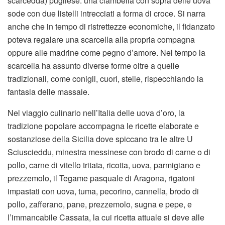
scarcedda) pugliese: una ciambella con sopra delle uova
sode con due listelli intrecciati a forma di croce. Si narra
anche che in tempo di ristrettezze economiche, il fidanzato
poteva regalare una scarcella alla propria compagna
oppure alle madrine come pegno d’amore. Nel tempo la
scarcella ha assunto diverse forme oltre a quelle
tradizionali, come conigli, cuori, stelle, rispecchiando la
fantasia delle massaie.
Nel viaggio culinario nell’Italia delle uova d’oro, la
tradizione popolare accompagna le ricette elaborate e
sostanziose della Sicilia dove spiccano tra le altre U
Sciuscieddu, minestra messinese con brodo di carne o di
pollo, carne di vitello tritata, ricotta, uova, parmigiano e
prezzemolo, il Tegame pasquale di Aragona, rigatoni
impastati con uova, tuma, pecorino, cannella, brodo di
pollo, zafferano, pane, prezzemolo, sugna e pepe, e
l’immancabile Cassata, la cui ricetta attuale si deve alle