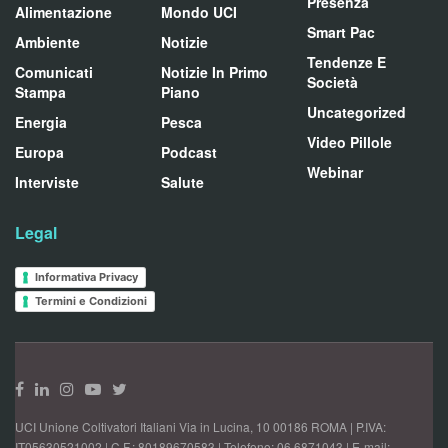
Presenza
Alimentazione
Mondo UCI
Smart Pac
Ambiente
Notizie
Tendenze E
Comunicati
Notizie In Primo
Società
Stampa
Piano
Uncategorized
Energia
Pesca
Video Pillole
Europa
Podcast
Webinar
Interviste
Salute
Legal
Informativa Privacy
Termini e Condizioni
UCI Unione Coltivatori Italiani Via in Lucina, 10 00186 ROMA | P.IVA:
IT05630521002 | C.F.: 80189670583 | Telefono: 06 6871043 | E-mail: