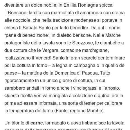
diventare un dolce nobile; in Emilia Romagna spicca
il Bensone, farcito con marmellata di amarene o con crema
alle nocciole, che nella tradizione modenese si portava in
chiesa il Sabato Santo per farlo benedire. Da qui il nome
“pane di benedizione”, in dialetto bensone. Nelle Marche
protagoniste della tavola sono le Strozzose, le ciambelle a
due cotture che le Vergare, contadine marchigiane,
realizzavano il Venerdì Santo in gran segreto per terminare
poi la cottura in forno – a legna in campagna o in quello del
paese – la mattina della Domenica di Pasqua. Tutto
rigorosamente in un unico giorno di cottura, in cui
sarebbero andati in forno anche i vincisgrassi e l’arrosto.
Questa ricetta veniva mangiata a colazione e quindi era la
prima ad essere infornata, una sorta di tester per calibrare
la temperatura del forno (Fonte: regione Marche).
Un trionfo di
carne
, formaggio e uova imbandisce la tavola