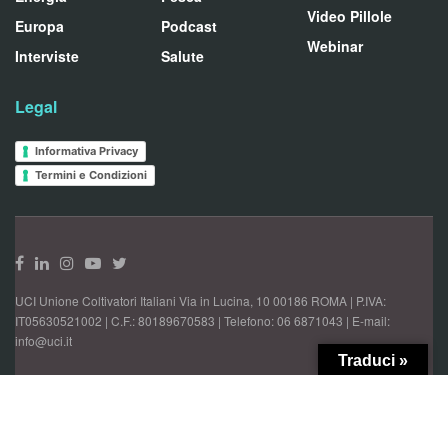
Video Pillole
Europa
Podcast
Webinar
Interviste
Salute
Legal
Informativa Privacy
Termini e Condizioni
UCI Unione Coltivatori Italiani Via in Lucina, 10 00186 ROMA | P.IVA:
IT05630521002 | C.F.: 80189670583 | Telefono: 06 6871043 | E-mail:
info@uci.it
Traduci »