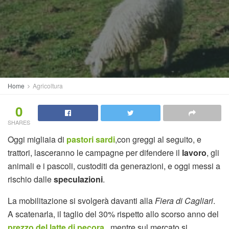
Home
Agricoltura
0
SHARES
Oggi migliaia di
pastori sardi
,con greggi al seguito, e
trattori, lasceranno le campagne per difendere il
lavoro
, gli
animali e i pascoli, custoditi da generazioni, e oggi messi a
rischio dalle
speculazioni
.
La mobilitazione si svolgerà davanti alla
Fiera di Cagliari
.
A scatenarla, il taglio del 30% rispetto allo scorso anno del
prezzo del latte di pecora
, mentre sul mercato si