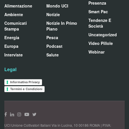
Presenza
Alimentazione
Mondo UCI
Smart Pac
Ambiente
Notizie
Tendenze E
Comunicati
Notizie In Primo
Società
Stampa
Piano
Uncategorized
Energia
Pesca
Video Pillole
Europa
Podcast
Webinar
Interviste
Salute
Legal
Informativa Privacy
Termini e Condizioni
UCI Unione Coltivatori Italiani Via in Lucina, 10 00186 ROMA | P.IVA: