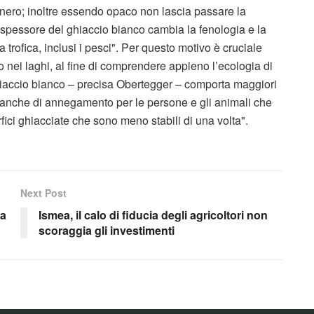
 nero; inoltre essendo opaco non lascia passare la
 spessore del ghiaccio bianco cambia la fenologia e la
 trofica, inclusi i pesci". Per questo motivo è cruciale
 nei laghi, al fine di comprendere appieno l’ecologia di
hiaccio bianco – precisa Obertegger – comporta maggiori
 anche di annegamento per le persone e gli animali che
ci ghiacciate che sono meno stabili di una volta".
Next Post
va
Ismea, il calo di fiducia degli agricoltori non
scoraggia gli investimenti