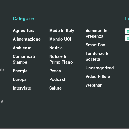
Categorie
L
Agricoltura
Made In Italy
Seminari In
Presenza
Alimentazione
Mondo UCI
Smart Pac
Ambiente
Notizie
Tendenze E
Comunicati
Notizie In
Società
Stampa
Primo Piano
Uncategorized
ole
Energia
Pesca
Video Pillole
Europa
Podcast
Webinar
Interviste
Salute
i
i e