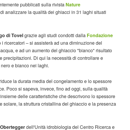
centemente pubblicati sulla rivista
Nature
i analizzare la qualità dei ghiacci in 31 laghi situati
ago di Tovel
grazie agli studi condotti dalla
Fondazione
i ricercatori – si assisterà ad una diminuzione del
’acqua, e ad un aumento del ghiaccio "bianco" risultato
precipitazioni. Di qui la necessità di controllare e
 nero e bianco nei laghi.
 riduce la durata media del congelamento e lo spessore
e. Poco si sapeva, invece, fino ad oggi, sulla qualità
l’insieme delle caratteristiche che descrivono lo spessore
ne solare, la struttura cristallina del ghiaccio e la presenza
 Obertegger
dell'Unità idrobiologia del Centro Ricerca e