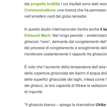
dal
progetto IceBlitz
i cui risultati sono stati re
Communications
; una ricerca che ha permesso d
nell’emisfero nord del globo terrestre.
In questo studio internazionale rientra anche
il l
Edmund Mach
. Nel lungo periodo – evidenziano 
ghiaccio "nero", derivante dal congelamento dell
dei processi di congelamento e scioglimento delle 
monitorare costantemente il rapporto fra ghiaccio
È noto che l’aumento della temperatura dell’aria
della copertura ghiacciata dei bacini d’acqua dolc
delle superfici ghiacciate dei laghi, intesa come 
dei ghiacci, la loro capacità di filtrare la radiazio
di impurità.
"Il ghiaccio bianco – spiega la ricercatrice
Ulrike