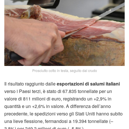
Prosciutto cotto in testa, seguito dal crudo
Il risultato raggiunto dalle
esportazioni di salumi italiani
verso i Paesi terzi, è stato di 67.835 tonnellate per un
valore di 811 milioni di euro, registrando un +2,9% in
quantità e un +2,6% in valore. A differenza dell’anno
precedente, le spedizioni verso gli Stati Uniti hanno subito
una lieve flessione, fermandosi a 19.394 tonnellate (–
3,8%) per 249,2 milioni di euro (–5,8%).