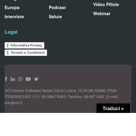
Video Pillole
Europa
Podcast
Webinar
Interviste
Salute
Legal
Informativa Privacy
Termini e Condizioni
UCI Unione Coltivatori Italiani Via in Lucina, 10 00186 ROMA | P.IVA:
IT05630521002 | C.F.: 80189670583 | Telefono: 06 6871043 | E-mail:
info@uci.it
Traduci »