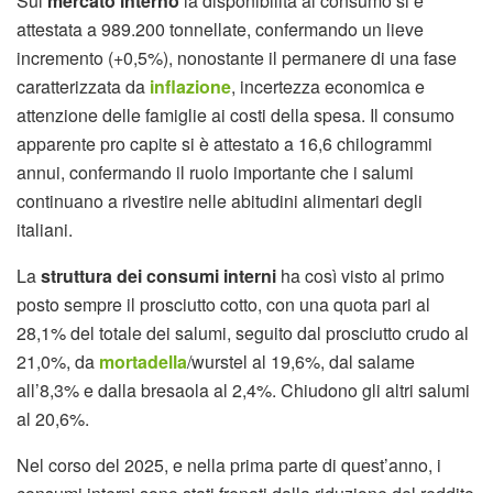
Sul
mercato interno
la disponibilità al consumo si è
attestata a 989.200 tonnellate, confermando un lieve
incremento (+0,5%), nonostante il permanere di una fase
caratterizzata da
inflazione
, incertezza economica e
attenzione delle famiglie ai costi della spesa. Il consumo
apparente pro capite si è attestato a 16,6 chilogrammi
annui, confermando il ruolo importante che i salumi
continuano a rivestire nelle abitudini alimentari degli
italiani.
La
struttura dei consumi interni
ha così visto al primo
posto sempre il prosciutto cotto, con una quota pari al
28,1% del totale dei salumi, seguito dal prosciutto crudo al
21,0%, da
mortadella
/wurstel al 19,6%, dal salame
all’8,3% e dalla bresaola al 2,4%. Chiudono gli altri salumi
al 20,6%.
Nel corso del 2025, e nella prima parte di quest’anno, i