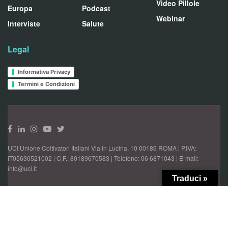
Video Pillole
Europa
Podcast
Webinar
Interviste
Salute
Legal
Informativa Privacy
Termini e Condizioni
UCI Unione Coltivatori Italiani Via in Lucina, 10 00186 ROMA | P.IVA:
IT05630521002 | C.F.: 80189670583 | Telefono: 06 6871043 | E-mail:
info@uci.it
Traduci »