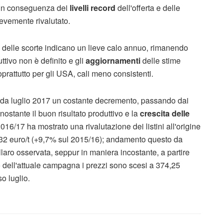
6 in conseguenza dei
livelli record
dell'offerta e delle
ievemente rivalutato.
e delle scorte indicano un lieve calo annuo, rimanendo
ttivo non è definito e gli
aggiornamenti
delle stime
rattutto per gli USA, cali meno consistenti.
re da luglio 2017 un costante decremento, passando dai
nostante il buon risultato produttivo e la
crescita delle
16/17 ha mostrato una rivalutazione dei listini all'origine
32 euro/t (+9,7% sul 2015/16); andamento questo da
llaro osservata, seppur in maniera incostante, a partire
o dell'attuale campagna i prezzi sono scesi a 374,25
so luglio.