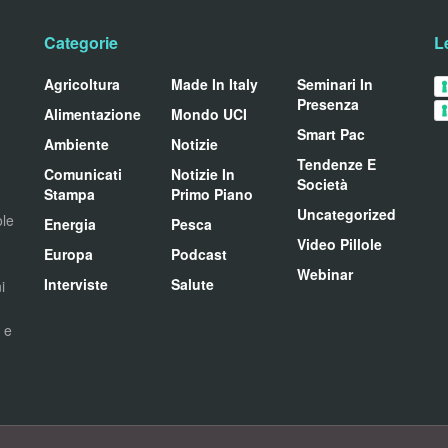
Categorie
L
Agricoltura
Made In Italy
Seminari In
Presenza
Alimentazione
Mondo UCI
Smart Pac
Ambiente
Notizie
Tendenze E
Comunicati
Notizie In
Società
Stampa
Primo Piano
Uncategorized
ole
Energia
Pesca
Video Pillole
Europa
Podcast
Webinar
Interviste
Salute
i
i e