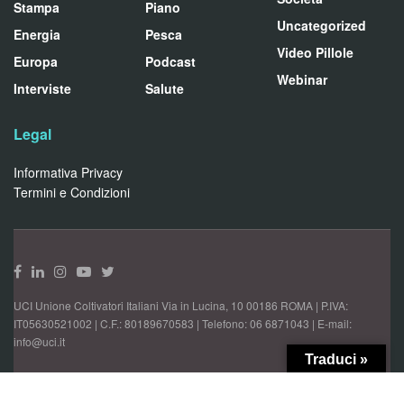
Stampa
Piano
Uncategorized
Energia
Pesca
Video Pillole
Europa
Podcast
Webinar
Interviste
Salute
Legal
Informativa Privacy
Termini e Condizioni
UCI Unione Coltivatori Italiani Via in Lucina, 10 00186 ROMA | P.IVA:
IT05630521002 | C.F.: 80189670583 | Telefono: 06 6871043 | E-mail:
info@uci.it
Traduci »