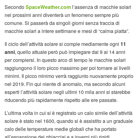
Secondo
SpaceWeather.com
l’assenza di macchie solari
nei prossimi anni diventerà un fenomeno sempre più
comune. Si passerà da singoli giorni senza traccia di
macchie solari a intere settimane e mesi di “calma piatta”.
Il ciclo dell’attività solare si compie mediamente ogni
11
anni
, quello attuale però può impiegare dai 9 ai 14 anni
per compiersi. In questo arco di tempo le macchie solari
raggiungono il loro picco massimo per poi tornare ai livelli
minimi. Il picco minimo verrà raggiunto nuovamente proprio
nel 2019. Fin qui niente di anomalo, ma secondo alcuni
esperti l’attività solare negli ultimi 10 mila anni si starebbe
riducendo più rapidamente rispetto alle ere passate.
L’ultima volta in cui si è registrato un calo simile dell’attività
solare è stato nel 1600, quando si è assistito a un graduale
calo delle temperature medie globali che ha portato
all’espansione dei ghiacciai e a inverni più rigidi