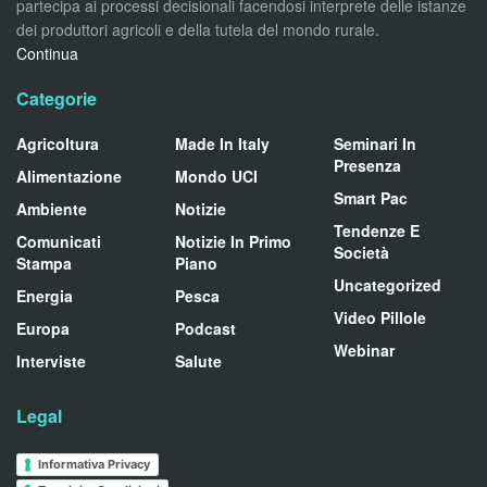
partecipa ai processi decisionali facendosi interprete delle istanze
dei produttori agricoli e della tutela del mondo rurale.
Continua
Categorie
Agricoltura
Made In Italy
Seminari In
Presenza
Alimentazione
Mondo UCI
Smart Pac
Ambiente
Notizie
Tendenze E
Comunicati
Notizie In Primo
Società
Stampa
Piano
Uncategorized
Energia
Pesca
Video Pillole
Europa
Podcast
Webinar
Interviste
Salute
Legal
Informativa Privacy