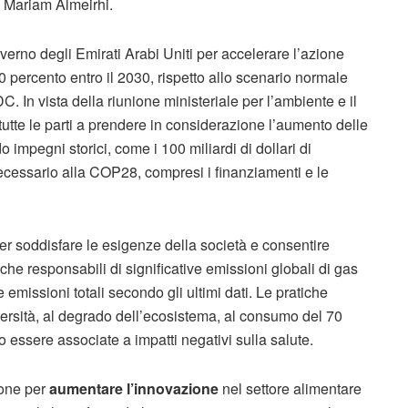
, Mariam Almeirhi.
verno degli Emirati Arabi Uniti per accelerare l’azione
0 percento entro il 2030, rispetto allo scenario normale
In vista della riunione ministeriale per l’ambiente e il
tutte le parti a prendere in considerazione l’aumento delle
 impegni storici, come i 100 miliardi di dollari di
necessario alla COP28, compresi i finanziamenti e le
er soddisfare le esigenze della società e consentire
he responsabili di significative emissioni globali di gas
 emissioni totali secondo gli ultimi dati. Le pratiche
iversità, al degrado dell’ecosistema, al consumo del 70
 essere associate a impatti negativi sulla salute.
ione per
aumentare l’innovazione
nel settore alimentare