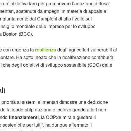
ta un’iniziativa faro per promuovere l’adozione diffusa
mentari, sostenuta da impegni in materia di appalti e
ongiuntamente dai Campioni di alto livello sui
onsiglio mondiale delle imprese per lo sviluppo
za Boston (BCG).
re con urgenza la
resilienza
degli agricoltori vulnerabili al
mentare. Ha sottolineato che la ricalibrazione contribuirà
i che degli obiettivi di sviluppo sostenibile (SDG) delle
li
riorità ai sistemi alimentari dimostra una dedizione
tando la leadership nazionale, coinvolgendo attori non
rando
finanziamenti
, la COP28 mira a guidare il
sostenibile per tutti”, ha dunque affermato il