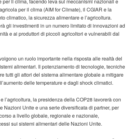
ne per il clima, facendo leva sui meccanismi nazionali e
agricola per il clima (AIM for Climate), il CGIAR e la
climatico, la sicurezza alimentare e l’agricoltura.
rà gli investimenti in un numero limitato di innovazioni ad
tà e ai produttori di piccoli agricoltori e vulnerabili dal
svolgono un ruolo importante nella risposta alle realtà del
stemi alimentari. Il potenziamento di tecnologie, tecniche
 tutti gli attori del sistema alimentare globale a mitigare
ll’aumento delle temperature e dagli shock climatici.
 e l’agricoltura, la presidenza della COP28 lavorerà con
e Nazioni Unite e una serie diversificata di partner, per
in corso a livello globale, regionale e nazionale,
si sui sistemi alimentari delle Nazioni Unite.