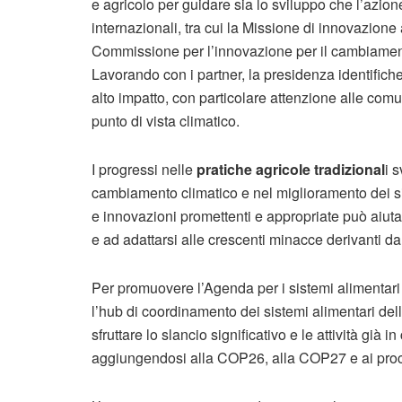
e agricolo per guidare sia lo sviluppo che l’azio
internazionali, tra cui la Missione di innovazione 
Commissione per l’innovazione per il cambiamento 
Lavorando con i partner, la presidenza identifiche
alto impatto, con particolare attenzione alle comuni
punto di vista climatico.
I progressi nelle
pratiche agricole tradizional
i 
cambiamento climatico e nel miglioramento dei si
e innovazioni promettenti e appropriate può aiutare
e ad adattarsi alle crescenti minacce derivanti da
Per promuovere l’Agenda per i sistemi alimentari
l’hub di coordinamento dei sistemi alimentari dell
sfruttare lo slancio significativo e le attività già 
aggiungendosi alla COP26, alla COP27 e ai proces