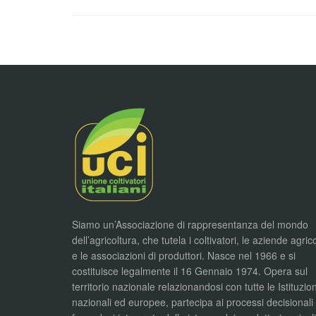
Siamo un’Associazione di rappresentanza del mondo
dell’agricoltura, che tutela i coltivatori, le aziende agric
e le associazioni di produttori. Nasce nel 1966 e si
costituisce legalmente il 16 Gennaio 1974. Opera sul
territorio nazionale relazionandosi con tutte le Istituzion
nazionali ed europee, partecipa ai processi decisionali