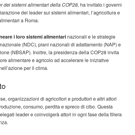
er dei sistemi alimentari della COP28
, ha invitato i governi
arazione dei leader sui sistemi alimentari, l’agricoltura e
i alimentari a Roma.
ineare i loro sistemi alimentari
nazionali e le strategie
llo nazionale (NDC), piani nazionali di adattamento (NAP) e
’azione (NBSAP). Inoltre, la presidenza della COP28 invita
ore alimentare e agricolo ad accelerare le iniziative
nell’azione per il clima.
to
 organizzazioni di agricoltori e produttori e altri attori
i produzione, consumo, perdita e spreco di cibo. Questa
legati leader e coinvolgerà attori in ogni fase della filiera
nza.