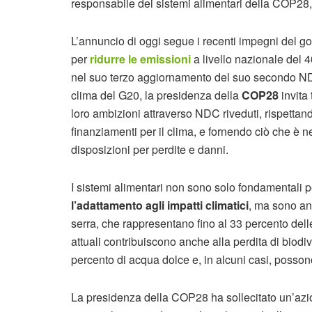
responsabile dei sistemi alimentari della COP28
L’annuncio di oggi segue i recenti impegni del go
per
ridurre le emissioni
a livello nazionale del 4
nel suo terzo aggiornamento del suo secondo NDC. 
clima del G20, la presidenza della
COP28
invita 
loro ambizioni attraverso NDC riveduti, rispettando
finanziamenti per il clima, e fornendo ciò che è 
disposizioni per perdite e danni.
I sistemi alimentari non sono solo fondamentali p
l’adattamento agli impatti climatici
, ma sono anc
serra, che rappresentano fino al 33 percento delle
attuali contribuiscono anche alla perdita di biod
percento di acqua dolce e, in alcuni casi, possono
La presidenza della COP28 ha sollecitato un’az