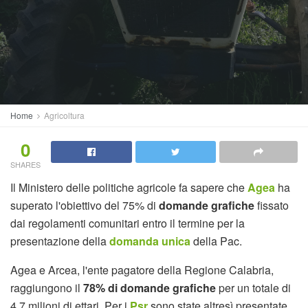
Home
Agricoltura
0
SHARES
Il Ministero delle politiche agricole fa sapere che
Agea
ha
superato l'obiettivo del 75% di
domande grafiche
fissato
dai regolamenti comunitari entro il termine per la
presentazione della
domanda unica
della Pac.
Agea e Arcea, l'ente pagatore della Regione Calabria,
raggiungono il
78% di domande grafiche
per un totale di
4,7 milioni di ettari. Per i
Psr
sono state altresì presentate