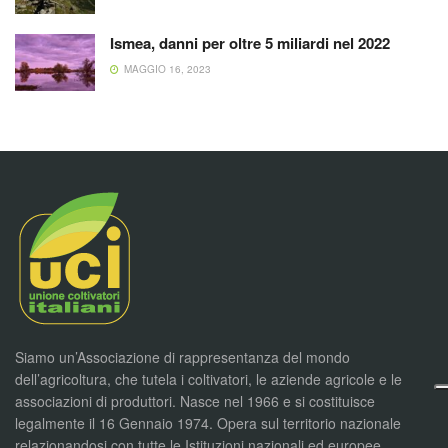
Ismea, danni per oltre 5 miliardi nel 2022
MAGGIO 16, 2023
Siamo un’Associazione di rappresentanza del mondo
dell’agricoltura, che tutela i coltivatori, le aziende agricole e le
associazioni di produttori. Nasce nel 1966 e si costituisce
legalmente il 16 Gennaio 1974. Opera sul territorio nazionale
relazionandosi con tutte le Istituzioni nazionali ed europee,