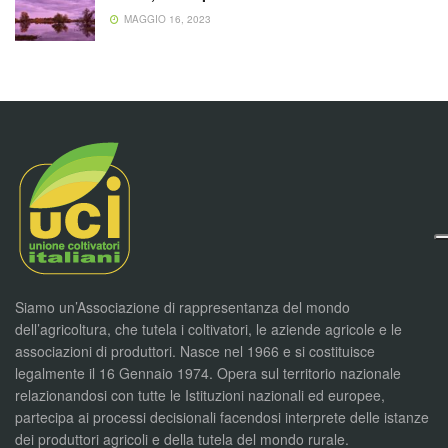
MAGGIO 16, 2023
Siamo un’Associazione di rappresentanza del mondo
dell’agricoltura, che tutela i coltivatori, le aziende agricole e le
associazioni di produttori. Nasce nel 1966 e si costituisce
legalmente il 16 Gennaio 1974. Opera sul territorio nazionale
relazionandosi con tutte le Istituzioni nazionali ed europee,
partecipa ai processi decisionali facendosi interprete delle istanze
dei produttori agricoli e della tutela del mondo rurale.