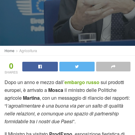
Home
Agricoltura
0
SHARES
Dopo un anno e mezzo dall’
embargo russo
sui prodotti
europei, è arrivato a
Mosca
il ministro delle Politiche
agricole
Martina
, con un messaggio di rilancio dei rapporti:
“l
’agroalimentare è una buona via per un salto di qualità
nelle relazioni, e comunque uno spazio di partnership
formidabile tra i nostri due Paesi
”.
Il Ministro ha visitato
ProdExpo
, esposizione fieristica di