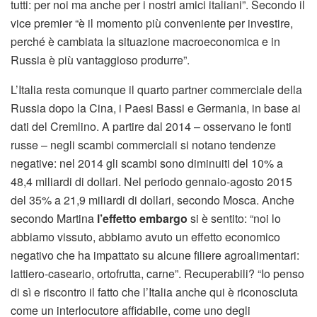
tutti: per noi ma anche per i nostri amici italiani”. Secondo il
vice premier “è il momento più conveniente per investire,
perché è cambiata la situazione macroeconomica e in
Russia è più vantaggioso produrre”.
L’Italia resta comunque il quarto partner commerciale della
Russia dopo la Cina, i Paesi Bassi e Germania, in base ai
dati del Cremlino. A partire dal 2014 – osservano le fonti
russe – negli scambi commerciali si notano tendenze
negative: nel 2014 gli scambi sono diminuiti del 10% a
48,4 miliardi di dollari. Nel periodo gennaio-agosto 2015
del 35% a 21,9 miliardi di dollari, secondo Mosca. Anche
secondo Martina
l’effetto embargo
si è sentito: “noi lo
abbiamo vissuto, abbiamo avuto un effetto economico
negativo che ha impattato su alcune filiere agroalimentari:
lattiero-caseario, ortofrutta, carne”. Recuperabili? “Io penso
di sì e riscontro il fatto che l’Italia anche qui è riconosciuta
come un interlocutore affidabile, come uno degli