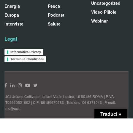
Uncategorized
Energia
Pesca
Video Pillole
Europa
Podcast
Webinar
Interviste
Salute
Legal
Informativa Privacy
Termini e Condizioni
UCI Unione Coltivatori Italiani Via in Lucina, 10 00186 ROMA | P.IVA:
IT05630521002 | C.F.: 80189670583 | Telefono: 06 6871043 | E-mail:
info@uci.it
Traduci »