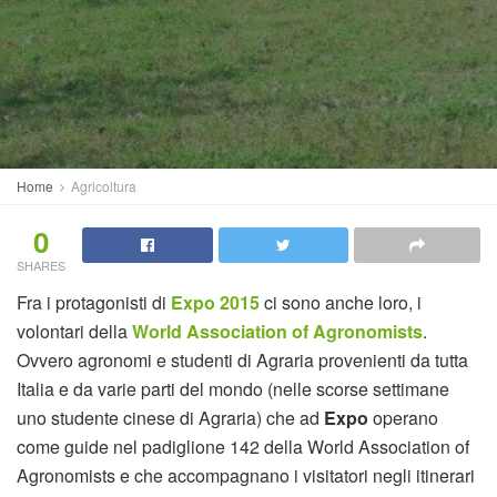
Home
Agricoltura
0
SHARES
Fra i protagonisti di
Expo 2015
ci sono anche loro, i
volontari della
World Association of Agronomists
.
Ovvero agronomi e studenti di Agraria provenienti da tutta
Italia e da varie parti del mondo (nelle scorse settimane
uno studente cinese di Agraria) che ad
Expo
operano
come guide nel padiglione 142 della World Association of
Agronomists e che accompagnano i visitatori negli itinerari