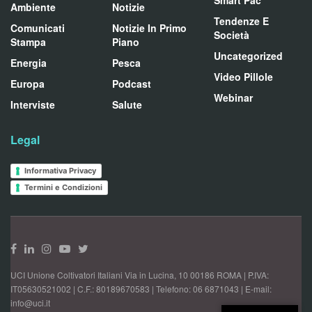
Smart Pac
Ambiente
Notizie
Tendenze E
Comunicati
Notizie In Primo
Società
Stampa
Piano
Uncategorized
Energia
Pesca
Video Pillole
Europa
Podcast
Webinar
Interviste
Salute
Legal
Informativa Privacy
Termini e Condizioni
UCI Unione Coltivatori Italiani Via in Lucina, 10 00186 ROMA | P.IVA:
IT05630521002 | C.F.: 80189670583 | Telefono: 06 6871043 | E-mail:
info@uci.it