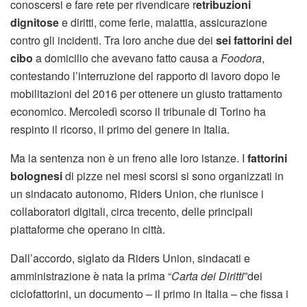
conoscersi e fare rete per rivendicare r
etribuzioni
dignitose
e diritti, come ferie, malattia, assicurazione
contro gli incidenti. Tra loro anche due dei
sei fattorini del
cibo
a domicilio che avevano fatto causa a
Foodora
,
contestando l’interruzione del rapporto di lavoro dopo le
mobilitazioni del 2016 per ottenere un giusto trattamento
economico. Mercoledì scorso il tribunale di Torino ha
respinto il ricorso, il primo del genere in Italia.
Ma la sentenza non è un freno alle loro istanze. I
fattorini
bolognesi
di pizze nei mesi scorsi si sono organizzati in
un sindacato autonomo, Riders Union, che riunisce i
collaboratori digitali, circa trecento, delle principali
piattaforme che operano in città.
Dall’accordo, siglato da Riders Union, sindacati e
amministrazione è nata la prima “
Carta dei Diritti
”dei
ciclofattorini, un documento – il primo in Italia – che fissa i