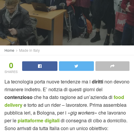
Home
Made in Italy
0
SHARES
La tecnologia porta nuove tendenze ma i
diritti
non devono
rimanere indietro. E’ notizia di questi giorni del
contenzioso
che ha dato ragione ad un’azienda di
food
delivery
e torto ad un rider – lavoratore. Prima assemblea
pubblica ieri, a Bologna, per i «
gig workers
» che lavorano
per le
piattaforme digitali
di consegna di cibo a domicilio.
Sono arrivati da tutta Italia con un unico obiettivo: