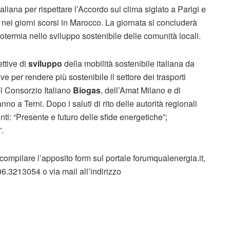
taliana per rispettare l’Accordo sul clima siglato a Parigi e
 nei giorni scorsi in Marocco. La giornata si concluderà
termia nello sviluppo sostenibile delle comunità locali.
ttive di
sviluppo
della mobilità sostenibile italiana da
ve per rendere più sostenibile il settore dei trasporti
del Consorzio Italiano
Biogas
, dell’Amat Milano e di
o a Terni. Dopo i saluti di rito delle autorità regionali
ti: “Presente e futuro delle sfide energetiche”;
”.
compilare l’apposito form sul portale forumqualenergia.it,
06.3213054 o via mail all’indirizzo