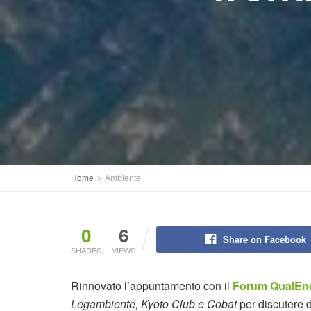
Home
Ambiente
0
6
Share on Facebook
SHARES
VIEWS
Rinnovato l’appuntamento con il
Forum QualEn
Legambiente, Kyoto Club e Cobat
per discutere d