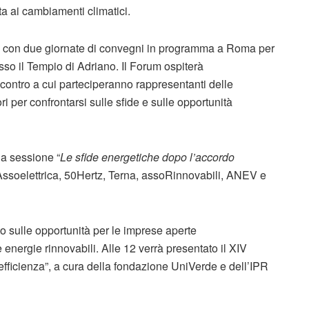
tta ai cambiamenti climatici.
à con due giornate di convegni in programma a Roma per
sso il Tempio di Adriano. Il Forum ospiterà
contro a cui parteciperanno rappresentanti delle
ri per confrontarsi sulle sfide e sulle opportunità
la sessione “
Le sfide energetiche dopo l’accordo
 Assoelettrica, 50Hertz, Terna, assoRinnovabili, ANEV e
to sulle opportunità per le imprese aperte
e energie rinnovabili. Alle 12 verrà presentato il XIV
d efficienza”, a cura della fondazione UniVerde e dell’IPR