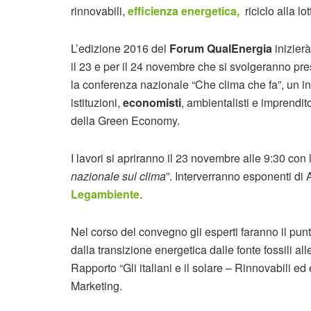
rinnovabili,
efficienza energetica,
riciclo alla lo
L’edizione 2016 del
Forum QualEnergia
inizier
il 23 e per il 24 novembre che si svolgeranno pre
la conferenza nazionale “Che clima che fa”, un in
istituzioni,
economisti
, ambientalisti e imprendito
della Green Economy.
I lavori si apriranno il 23 novembre alle 9:30 con 
nazionale sul clima
”. Interverranno esponenti di
Legambiente
.
Nel corso del convegno gli esperti faranno il pun
dalla transizione energetica dalle fonte fossili all
Rapporto “Gli italiani e il solare – Rinnovabili e
Marketing.