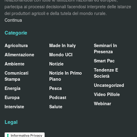
partecipa ai processi decisionali facendosi interprete delle istanze
dei produttori agricoli e della tutela del mondo rurale.
Continua
Categorie
Agricoltura
Made In Italy
Seminari In
Presenza
Alimentazione
Mondo UCI
Smart Pac
Ambiente
Notizie
Tendenze E
Comunicati
Notizie In Primo
Società
Stampa
Piano
Uncategorized
Energia
Pesca
Video Pillole
Europa
Podcast
Webinar
Interviste
Salute
Legal
Informativa Privacy