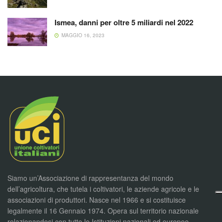
Ismea, danni per oltre 5 miliardi nel 2022
MAGGIO 16, 2023
Siamo un’Associazione di rappresentanza del mondo
dell’agricoltura, che tutela i coltivatori, le aziende agricole e le
associazioni di produttori. Nasce nel 1966 e si costituisce
legalmente il 16 Gennaio 1974. Opera sul territorio nazionale
relazionandosi con tutte le Istituzioni nazionali ed europee,