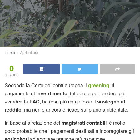
Home
Agricoltura
0
SHARES
Secondo la Corte dei conti europea il
greening
, il
pagamento di
inverdimento
, introdotto per rendere più
«verde» la
PAC
, ha reso più complesso il
sostegno al
reddito
, ma non è ancora efficace sul piano ambientale.
In base alla relazione dei
magistrati contabili
, è molto
poco probabile che i pagamenti destinati a incoraggiare gli
agricoltori
ad adottare pratiche più rispettose