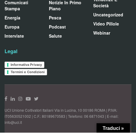
Comunicati
Notizie In Primo
Società
Stampa
Piano
Uncategorized
Energia
Pesca
Video Pillole
Europa
Podcast
Webinar
Interviste
Salute
Legal
Informativa Privacy
Termini e Condizioni
UCI Unione Coltivatori Italiani Via in Lucina, 10 00186 ROMA | P.IVA:
IT05630521002 | C.F.: 80189670583 | Telefono: 06 6871043 | E-mail:
info@uci.it
Traduci »