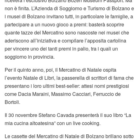
riceverà l’esclusivo Bolzano Bozen Museum Passport. Ma
non è finita. L’Azienda di Soggiorno e Turismo di Bolzano e
i musei di Bolzano invitano tutti, in particolare le famiglie, a
partecipare a un nuovo gioco a premi: basterà scoprire
quante tazze del Mercatino sono nascoste nei musei che
aderiscono all’iniziativa e compilare l’apposita cartolina
per vincere uno dei tanti premi in palio, tra i quali un
soggiorno in provincia.
Per il quinto anno, poi, il Mercatino di Natale ospita
l’evento Natale di Libri, la passerella di scrittori di fama che
presentano i loro ultimi best-seller: attesi nomi prestigiosi
come Dacia Maraini, Massimo Cacciari, Ferruccio de
Bortoli.
Il 30 novembre Stefano Cavada presenterà il suo libro “La
mia cucina altoatesina” con un live cooking.
Le casette del Mercatino di Natale di Bolzano brillano sotto