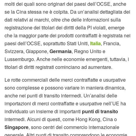
molti dei quali sono originari dei paesi dell’OCSE, anche
se la Cina stessa ne è colpita. Da un’analisi dettagliata dei
dati relativi ai marchi, oltre che delle informazioni sulla
registrazione dei titolari dei diritti della PI violati, emerge
che la maggior parte dei prodotti contraffatti è registrata nei
paesi dell’OCSE, soprattutto Stati Uniti,
Italia
, Francia,
Svizzera, Giappone,
Germania
, Regno Unito e
Lussemburgo. Anche nelle economie emergenti, tuttavia, i
titolari di diritti registrati cominciano ad aumentare.
Le rotte commerciali delle merci contraffatte e usurpative
sono complesse e possono variare in maniera dinamica,
anche nei punti di transito intermedi. Un’analisi delle
importazioni di merci contraffatte e usurpative nell’UE ha
individuato un insieme di importanti
punti di transito
intermedi. Alcuni di questi, come Hong Kong, Cina o
Singapore
, sono centri del commercio internazionale
generale. Altri punti di transito comprendono le economie