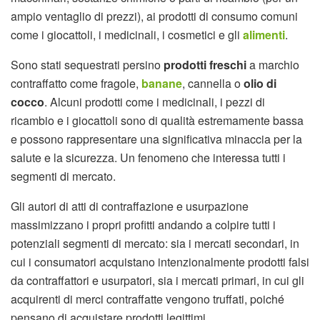
ampio ventaglio di prezzi), ai prodotti di consumo comuni
come i giocattoli, i medicinali, i cosmetici e gli
alimenti
.
Sono stati sequestrati persino
prodotti freschi
a marchio
contraffatto come fragole,
banane
, cannella o
olio di
cocco
. Alcuni prodotti come i medicinali, i pezzi di
ricambio e i giocattoli sono di qualità estremamente bassa
e possono rappresentare una significativa minaccia per la
salute e la sicurezza. Un fenomeno che interessa tutti i
segmenti di mercato.
Gli autori di atti di contraffazione e usurpazione
massimizzano i propri profitti andando a colpire tutti i
potenziali segmenti di mercato: sia i mercati secondari, in
cui i consumatori acquistano intenzionalmente prodotti falsi
da contraffattori e usurpatori, sia i mercati primari, in cui gli
acquirenti di merci contraffatte vengono truffati, poiché
pensano di acquistare prodotti legittimi.