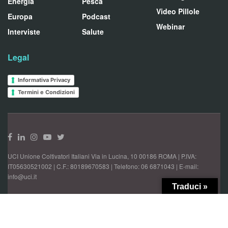
Energia
Pesca
Video Pillole
Europa
Podcast
Webinar
Interviste
Salute
Legal
Informativa Privacy
Termini e Condizioni
UCI Unione Coltivatori Italiani Via in Lucina, 10 00186 ROMA | P.IVA:
IT05630521002 | C.F.: 80189670583 | Telefono: 06 6871043 | E-mail:
info@uci.it
Traduci »