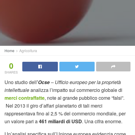
Home
Agricoltura
0
SHARES
Uno studio dell
’
Ocse
– Ufficio europeo per la proprietà
intellettuale
analizza l’impatto sul commercio globale di
merci contraffatte
, note al grande pubblico come “falsi”.
Nel 2013 il giro d’affari planetario di tali merci
rappresentava fino al 2,5 % del commercio mondiale, per
un valore pari a
461 miliardi di USD
. Una cifra enorme.
Un’analisi specifica sull’Unione europea evidenzia come,