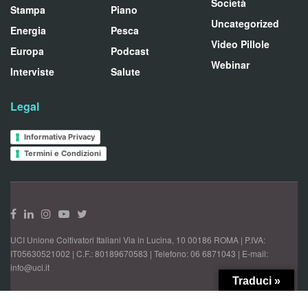
Società
Stampa
Piano
Uncategorized
Energia
Pesca
Video Pillole
Europa
Podcast
Webinar
Interviste
Salute
Legal
Informativa Privacy
Termini e Condizioni
UCI Unione Coltivatori Italiani Via in Lucina, 10 00186 ROMA | P.IVA:
IT05630521002 | C.F.: 80189670583 | Telefono: 06 6871043 | E-mail:
info@uci.it
Traduci »