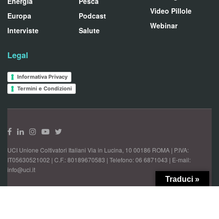
Energia
Pesca
Video Pillole
Europa
Podcast
Webinar
Interviste
Salute
Legal
Informativa Privacy
Termini e Condizioni
UCI Unione Coltivatori Italiani Via in Lucina, 10 00186 ROMA | P.IVA:
IT05630521002 | C.F.: 80189670583 | Telefono: 06 6871043 | E-mail:
info@uci.it
Traduci »