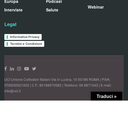
Europa
Podcast
Webinar
Interviste
Salute
Legal
Informativa Privacy
Termini e Condizioni
UCI Unione Coltivatori Italiani Via in Lucina, 10 00186 ROMA | P.IVA:
IT05630521002 | C.F.: 80189670583 | Telefono: 06 6871043 | E-mail:
info@uci.it
Traduci »