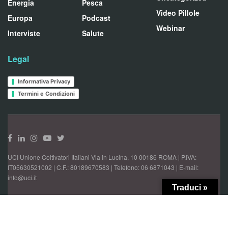
Energia
Pesca
Video Pillole
Europa
Podcast
Webinar
Interviste
Salute
Legal
Informativa Privacy
Termini e Condizioni
UCI Unione Coltivatori Italiani Via in Lucina, 10 00186 ROMA | P.IVA:
IT05630521002 | C.F.: 80189670583 | Telefono: 06 6871043 | E-mail:
info@uci.it
Traduci »