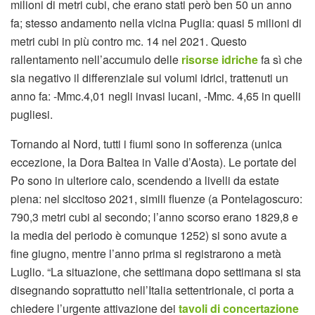
milioni di metri cubi, che erano stati però ben 50 un anno
fa; stesso andamento nella vicina Puglia: quasi 5 milioni di
metri cubi in più contro mc. 14 nel 2021. Questo
rallentamento nell’accumulo delle
risorse idriche
fa sì che
sia negativo il differenziale sui volumi idrici, trattenuti un
anno fa: -Mmc.4,01 negli invasi lucani, -Mmc. 4,65 in quelli
pugliesi.
Tornando al Nord, tutti i fiumi sono in sofferenza (unica
eccezione, la Dora Baltea in Valle d’Aosta). Le portate del
Po sono in ulteriore calo, scendendo a livelli da estate
piena: nel siccitoso 2021, simili fluenze (a Pontelagoscuro:
790,3 metri cubi al secondo; l’anno scorso erano 1829,8 e
la media del periodo è comunque 1252) si sono avute a
fine giugno, mentre l’anno prima si registrarono a metà
Luglio. “La situazione, che settimana dopo settimana si sta
disegnando soprattutto nell’Italia settentrionale, ci porta a
chiedere l’urgente attivazione dei
tavoli di concertazione