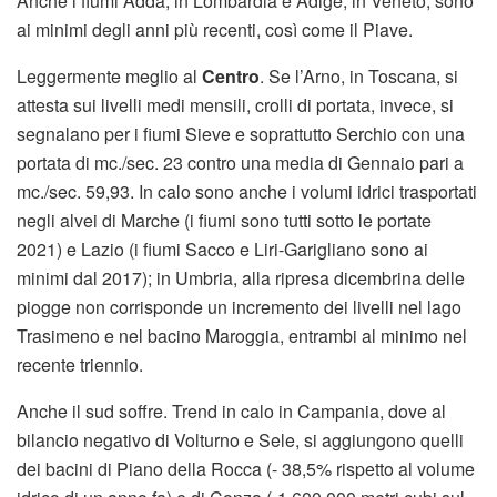
Anche i fiumi Adda, in Lombardia e Adige, in Veneto, sono
ai minimi degli anni più recenti, così come il Piave.
Leggermente meglio al
Centro
. Se l’Arno, in Toscana, si
attesta sui livelli medi mensili, crolli di portata, invece, si
segnalano per i fiumi Sieve e soprattutto Serchio con una
portata di mc./sec. 23 contro una media di Gennaio pari a
mc./sec. 59,93. In calo sono anche i volumi idrici trasportati
negli alvei di Marche (i fiumi sono tutti sotto le portate
2021) e Lazio (i fiumi Sacco e Liri-Garigliano sono ai
minimi dal 2017); in Umbria, alla ripresa dicembrina delle
piogge non corrisponde un incremento dei livelli nel lago
Trasimeno e nel bacino Maroggia, entrambi al minimo nel
recente triennio.
Anche il sud soffre. Trend in calo in Campania, dove al
bilancio negativo di Volturno e Sele, si aggiungono quelli
dei bacini di Piano della Rocca (- 38,5% rispetto al volume