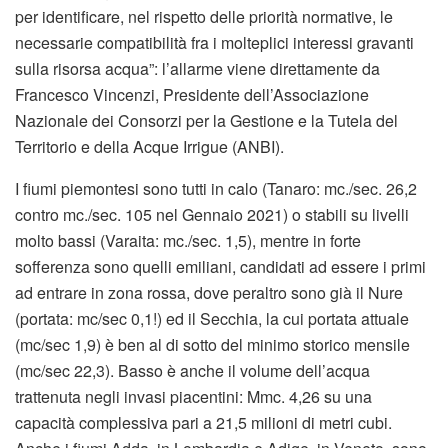
per identificare, nel rispetto delle priorità normative, le
necessarie compatibilità fra i molteplici interessi gravanti
sulla risorsa acqua”: l’allarme viene direttamente da
Francesco Vincenzi, Presidente dell’Associazione
Nazionale dei Consorzi per la Gestione e la Tutela del
Territorio e della Acque Irrigue (ANBI).
I fiumi piemontesi sono tutti in calo (Tanaro: mc./sec. 26,2
contro mc./sec. 105 nel Gennaio 2021) o stabili su livelli
molto bassi (Varaita: mc./sec. 1,5), mentre in forte
sofferenza sono quelli emiliani, candidati ad essere i primi
ad entrare in zona rossa, dove peraltro sono già il Nure
(portata: mc/sec 0,1!) ed il Secchia, la cui portata attuale
(mc/sec 1,9) è ben al di sotto del minimo storico mensile
(mc/sec 22,3). Basso è anche il volume dell’acqua
trattenuta negli invasi piacentini: Mmc. 4,26 su una
capacità complessiva pari a 21,5 milioni di metri cubi.