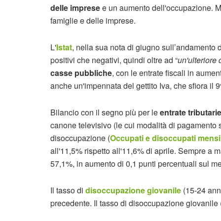
delle imprese
e un aumento dell'occupazione. M
famiglie e delle imprese.
L'
Istat
, nella sua nota di giugno sull’andamento 
positivi che negativi, quindi oltre ad “
un'ulteriore
casse pubbliche
, con le entrate fiscali in aume
anche un'impennata del gettito Iva, che sfiora il 
Bilancio con il segno più per le
entrate tributari
canone televisivo (le cui modalità di pagamento so
disoccupazione (
Occupati e disoccupati mensil
all'11,5% rispetto all'11,6% di aprile. Sempre a m
57,1%, in aumento di 0,1 punti percentuali sul m
Il tasso di
disoccupazione giovanile
(15-24 anni
precedente. Il tasso di disoccupazione giovanile 