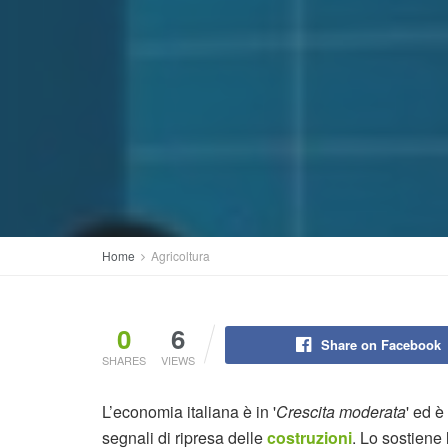
Home
Agricoltura
0
6
Share on Facebook
SHARES
VIEWS
L’economia italiana è in '
Crescita moderata
' ed 
segnali di ripresa delle
costruzioni
. Lo sostiene