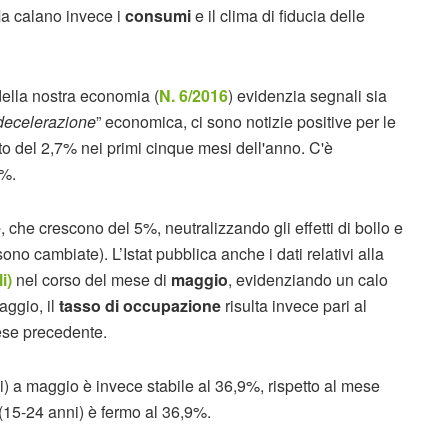
a calano invece i
consumi
e il clima di fiducia delle
della nostra economia (
N. 6/2016
) evidenzia segnali sia
 decelerazione
” economica, ci sono notizie positive per le
nto del 2,7% nei primi cinque mesi dell'anno. C'è
9%.
e
, che crescono del 5%, neutralizzando gli effetti di bollo e
no cambiate). L’Istat pubblica anche i dati relativi alla
i)
nel corso del mese di
maggio
, evidenziando un calo
aggio, il
tasso di occupazione
risulta invece pari al
ese precedente.
) a maggio è invece stabile al 36,9%, rispetto al mese
(15-24 anni) è fermo al 36,9%.