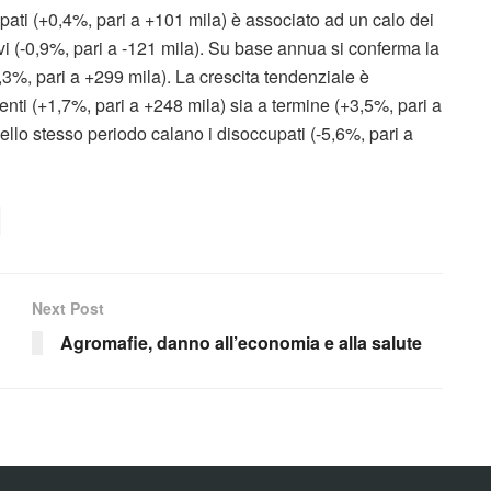
ati (+0,4%, pari a +101 mila) è associato ad un calo dei
tivi (-0,9%, pari a -121 mila). Su base annua si conferma la
3%, pari a +299 mila). La crescita tendenziale è
enti (+1,7%, pari a +248 mila) sia a termine (+3,5%, pari a
ello stesso periodo calano i disoccupati (-5,6%, pari a
Next Post
Agromafie, danno all’economia e alla salute