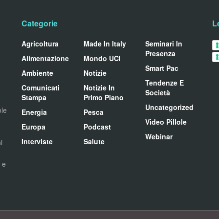
Categorie
L
Agricoltura
Made In Italy
Seminari In
Presenza
Alimentazione
Mondo UCI
Smart Pac
Ambiente
Notizie
Tendenze E
Comunicati
Notizie In
Società
Stampa
Primo Piano
Uncategorized
ole
Energia
Pesca
Video Pillole
Europa
Podcast
Webinar
Interviste
Salute
i
i e