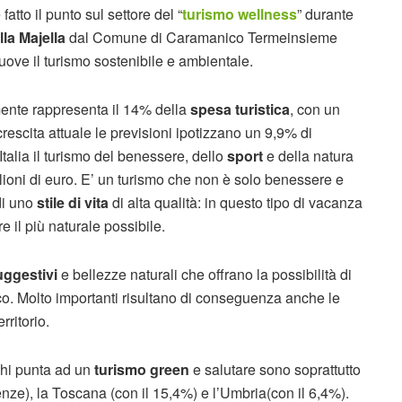
fatto il punto sul settore del “
turismo wellness
” durante
la Majella
dal Comune di Caramanico Termeinsieme
muove il turismo sostenibile e ambientale.
almente rappresenta il 14% della
spesa turistica
, con un
i crescita attuale le previsioni ipotizzano un 9,9% di
alia il turismo del benessere, dello
sport
e della natura
ilioni di euro. E’ un turismo che non è solo benessere e
di uno
stile di vita
di alta qualità: in questo tipo di vacanza
e il più naturale possibile.
uggestivi
e bellezze naturali che offrano la possibilità di
o. Molto importanti risultano di conseguenza anche le
rritorio.
chi punta ad un
turismo green
e salutare sono soprattutto
enze), la Toscana (con il 15,4%) e l’Umbria(con il 6,4%).