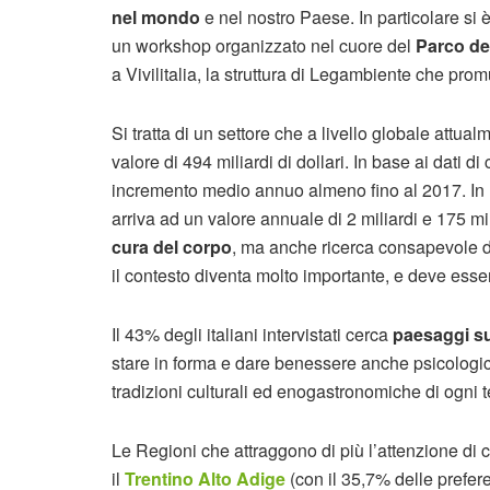
nel mondo
e nel nostro Paese. In particolare si è 
un workshop organizzato nel cuore del
Parco del
a Vivilitalia, la struttura di Legambiente che pro
Si tratta di un settore che a livello globale attu
valore di 494 miliardi di dollari. In base ai dati d
incremento medio annuo almeno fino al 2017. In It
arriva ad un valore annuale di 2 miliardi e 175 m
cura del corpo
, ma anche ricerca consapevole 
il contesto diventa molto importante, e deve esser
Il 43% degli italiani intervistati cerca
paesaggi s
stare in forma e dare benessere anche psicologic
tradizioni culturali ed enogastronomiche di ogni te
Le Regioni che attraggono di più l’attenzione di 
il
Trentino Alto Adige
(con il 35,7% delle prefer