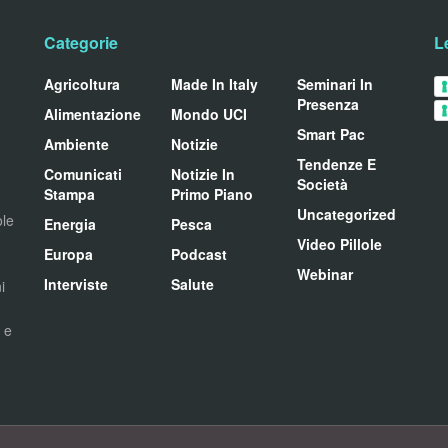
Categorie
L
Agricoltura
Made In Italy
Seminari In
Presenza
Alimentazione
Mondo UCI
Smart Pac
Ambiente
Notizie
Tendenze E
Comunicati
Notizie In
Società
Stampa
Primo Piano
Uncategorized
ole
Energia
Pesca
Video Pillole
Europa
Podcast
Webinar
Interviste
Salute
i
i e