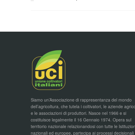
Siamo un’Associazione di rappresentanza del mondo
dell’agricoltura, che tutela i coltivatori, le aziende agric
e le associazioni di produttori. Nasce nel 1966 e si
costituisce legalmente il 16 Gennaio 1974. Opera sul
territorio nazionale relazionandosi con tutte le Istituzion
nazionali ed europee, partecipa ai processi decisionali