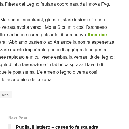
la Filiera del Legno friulana coordinata da Innova Fvg.
. Ma anche incontrarsi, giocare, stare insieme, in uno
trata rivolta verso i Monti Sibillini”: così l’architetto
etto: simbolo e cuore pulsante di una nuova
Amatrice
.
ra: “Abbiamo trasferito ad Amatrice la nostra esperienza
izzare questo importante punto di aggregazione per la
replicato e in cui viene esibita la versatilità del legno:
quindi alla lavorazione in fabbrica sgrava i lavori di
 quelle post sisma. L’elemento legno diventa così
suto economico della zona.
ubito
Next Post
Puglia, il lattiero – caseario fa squadra