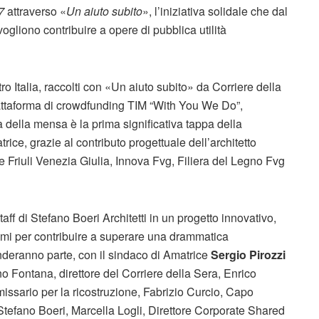
7
attraverso «
Un aiuto subito
», l’iniziativa solidale che dal
ogliono contribuire a opere di pubblica utilità
tro Italia, raccolti con «Un aiuto subito» da Corriere della
attaforma di crowdfunding TIM “With You We Do”,
a della mensa è la prima significativa tappa della
ice, grazie al contributo progettuale dell’architetto
e Friuli Venezia Giulia, Innova Fvg, Filiera del Legno Fvg
aff di Stefano Boeri Architetti in un progetto innovativo,
simi per contribuire a superare una drammatica
deranno parte, con il sindaco di Amatrice
Sergio Pirozzi
ano Fontana, direttore del Corriere della Sera, Enrico
issario per la ricostruzione, Fabrizio Curcio, Capo
 Stefano Boeri, Marcella Logli, Direttore Corporate Shared