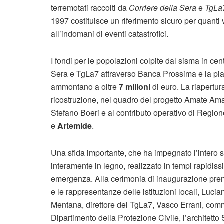
terremotati raccolti da
Corriere della Sera
e
TgLa
1997 costituisce un riferimento sicuro per quanti v
all’indomani di eventi catastrofici.
I fondi per le popolazioni colpite dal sisma in cen
Sera e TgLa7 attraverso Banca Prossima e la pi
ammontano a oltre
7 milioni
di euro. La riapertur
ricostruzione, nel quadro del progetto Amate Amatr
Stefano Boeri e al contributo operativo di Region
e
Artemide
.
Una sfida importante, che ha impegnato l’intero st
interamente in legno, realizzato in tempi rapidis
emergenza. Alla cerimonia di inaugurazione pren
e le rappresentanze delle istituzioni locali, Luci
Mentana, direttore del TgLa7, Vasco Errani, comm
Dipartimento della Protezione Civile, l’architetto