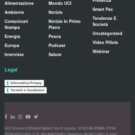
Presenza
Alimentazione
Mondo UCI
Smart Pac
Ambiente
Notizie
Tendenze E
Comunicati
Notizie In Primo
Società
Stampa
Piano
Uncategorized
Energia
Pesca
Video Pillole
Europa
Podcast
Webinar
Interviste
Salute
Legal
Informativa Privacy
Termini e Condizioni
UCI Unione Coltivatori Italiani Via in Lucina, 10 00186 ROMA | P.IVA:
IT05630521002 | C.F.: 80189670583 | Telefono: 06 6871043 | E-mail: