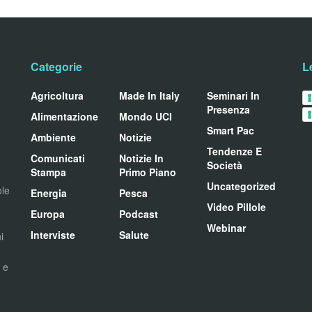
Categorie
L
Agricoltura
Made In Italy
Seminari In
Presenza
Alimentazione
Mondo UCI
Smart Pac
Ambiente
Notizie
Tendenze E
Comunicati
Notizie In
Società
Stampa
Primo Piano
Uncategorized
ole
Energia
Pesca
Video Pillole
Europa
Podcast
Webinar
Interviste
Salute
i
i e