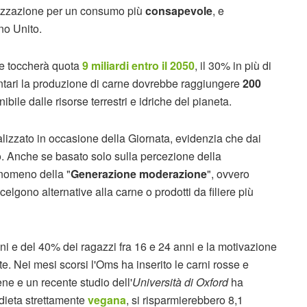
lizzazione per un consumo più
consapevole
, e
gno Unito.
e toccherà quota
9 miliardi entro il 2050
, il 30% in più di
entari la produzione di carne dovrebbe raggiungere
200
ibile dalle risorse terrestri e idriche del pianeta.
ealizzato in occasione della Giornata, evidenzia che dai
o. Anche se basato solo sulla percezione della
enomeno della "
Generazione moderazione
", ovvero
lgono alternative alla carne o prodotti da filiere più
ni e del 40% dei ragazzi fra 16 e 24 anni e la motivazione
te. Nei mesi scorsi l'Oms ha inserito le carni rosse e
ne e un recente studio dell'
Università di Oxford
ha
 dieta strettamente
vegana
, si risparmierebbero 8,1