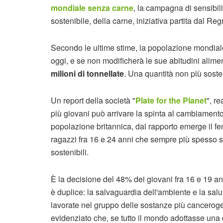
mondiale senza carne
, la campagna di sensibi
sostenibile, della carne, iniziativa partita dal Re
Secondo le ultime stime, la popolazione mondial
oggi, e se non modificherà le sue abitudini alim
milioni di tonnellate
. Una quantità non più sosten
Un report della società "
Plate for the Planet
", r
più giovani può arrivare la spinta al cambiament
popolazione britannica, dal rapporto emerge il f
ragazzi fra 16 e 24 anni che sempre più spesso sce
sostenibili.
È la decisione del 48% dei giovani fra 16 e 19 an
è duplice: la salvaguardia dell'ambiente e la salu
lavorate nel gruppo delle sostanze più canceroge
evidenziato che, se tutto il mondo adottasse una