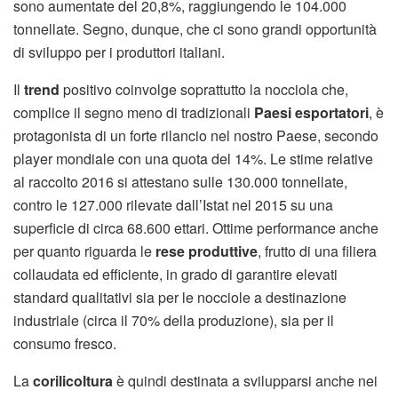
sono aumentate del 20,8%, raggiungendo le 104.000
tonnellate. Segno, dunque, che ci sono grandi opportunità
di sviluppo per i produttori italiani.
Il
trend
positivo coinvolge soprattutto la nocciola che,
complice il segno meno di tradizionali
Paesi esportatori
, è
protagonista di un forte rilancio nel nostro Paese, secondo
player mondiale con una quota del 14%. Le stime relative
al raccolto 2016 si attestano sulle 130.000 tonnellate,
contro le 127.000 rilevate dall’Istat nel 2015 su una
superficie di circa 68.600 ettari. Ottime performance anche
per quanto riguarda le
rese produttive
, frutto di una filiera
collaudata ed efficiente, in grado di garantire elevati
standard qualitativi sia per le nocciole a destinazione
industriale (circa il 70% della produzione), sia per il
consumo fresco.
La
corilicoltura
è quindi destinata a svilupparsi anche nei