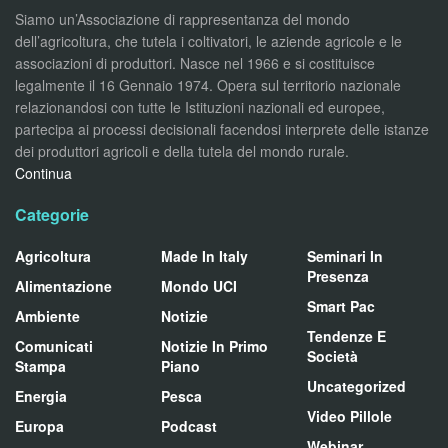
Siamo un’Associazione di rappresentanza del mondo
dell’agricoltura, che tutela i coltivatori, le aziende agricole e le
associazioni di produttori. Nasce nel 1966 e si costituisce
legalmente il 16 Gennaio 1974. Opera sul territorio nazionale
relazionandosi con tutte le Istituzioni nazionali ed europee,
partecipa ai processi decisionali facendosi interprete delle istanze
dei produttori agricoli e della tutela del mondo rurale.
Continua
Categorie
Agricoltura
Made In Italy
Seminari In
Presenza
Alimentazione
Mondo UCI
Smart Pac
Ambiente
Notizie
Tendenze E
Comunicati
Notizie In Primo
Società
Stampa
Piano
Uncategorized
Energia
Pesca
Video Pillole
Europa
Podcast
Webinar