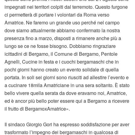
impegnati nei territori colpiti dal terremoto. Questo furgone
ci permetterà di portare i volontari da Roma verso
Amatrice. Ne faremo un grande uso perché nel campo
dove siamo attualmente abbiamo confermato la nostra
presenza fino a marzo, disposti a rimanere anche più a
lungo se ce ne fosse bisogno. Dobbiamo ringraziare
icittadini di Bergamo, il Comune di Bergamo, Pentole
Agnelli, Cucine in festa e i cuochi bergamaschi che in
pochi giorni hanno creato un evento solidale di quella
portata. In soli sei giorni sono riusciti ad allestire l’evento e
a cucinare 18mila Amatriciane in una sera soltanto. È stato
bello vivere quella serata da dove eravamo noi, Amatrice,
ed è ancor più bello poter essere qui a Bergamo a ricevere
il frutto di BergamoxAmatrice».
Il sindaco Giorgio Gori ha espresso soddisfazione per aver
trasformato l’impegno dei bergamaschi in qualcosa di