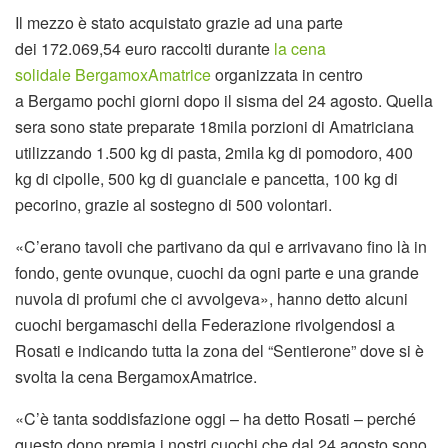
Il mezzo è stato acquistato grazie ad una parte
dei 172.069,54 euro raccolti durante
la cena
solidale BergamoxAmatrice
organizzata in centro
a Bergamo pochi giorni dopo il sisma del 24 agosto. Quella
sera sono state preparate 18mila porzioni di Amatriciana
utilizzando 1.500 kg di pasta, 2mila kg di pomodoro, 400
kg di cipolle, 500 kg di guanciale e pancetta, 100 kg di
pecorino, grazie al sostegno di 500 volontari.
«C’erano tavoli che partivano da qui e arrivavano fino là in
fondo, gente ovunque, cuochi da ogni parte e una grande
nuvola di profumi che ci avvolgeva», hanno detto alcuni
cuochi bergamaschi della Federazione rivolgendosi a
Rosati e indicando tutta la zona del “Sentierone” dove si è
svolta la cena BergamoxAmatrice.
«C’è tanta soddisfazione oggi – ha detto Rosati – perché
questo dono premia i nostri cuochi che dal 24 agosto sono