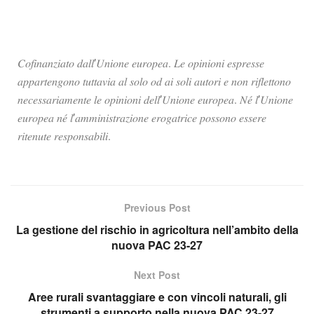
𝐶𝑜𝑓𝑖𝑛𝑎𝑛𝑧𝑖𝑎𝑡𝑜 𝑑𝑎𝑙𝑙’𝑈𝑛𝑖𝑜𝑛𝑒 𝑒𝑢𝑟𝑜𝑝𝑒𝑎. 𝐿𝑒 𝑜𝑝𝑖𝑛𝑖𝑜𝑛𝑖 𝑒𝑠𝑝𝑟𝑒𝑠𝑠𝑒
𝑎𝑝𝑝𝑎𝑟𝑡𝑒𝑛𝑔𝑜𝑛𝑜 𝑡𝑢𝑡𝑡𝑎𝑣𝑖𝑎 𝑎𝑙 𝑠𝑜𝑙𝑜 𝑜𝑑 𝑎𝑖 𝑠𝑜𝑙𝑖 𝑎𝑢𝑡𝑜𝑟𝑖 𝑒 𝑛𝑜𝑛 𝑟𝑖𝑓𝑙𝑒𝑡𝑡𝑜𝑛𝑜
𝑛𝑒𝑐𝑒𝑠𝑠𝑎𝑟𝑖𝑎𝑚𝑒𝑛𝑡𝑒 𝑙𝑒 𝑜𝑝𝑖𝑛𝑖𝑜𝑛𝑖 𝑑𝑒𝑙𝑙’𝑈𝑛𝑖𝑜𝑛𝑒 𝑒𝑢𝑟𝑜𝑝𝑒𝑎. 𝑁𝑒́ 𝑙’𝑈𝑛𝑖𝑜𝑛𝑒
𝑒𝑢𝑟𝑜𝑝𝑒𝑎 𝑛𝑒́ 𝑙’𝑎𝑚𝑚𝑖𝑛𝑖𝑠𝑡𝑟𝑎𝑧𝑖𝑜𝑛𝑒 𝑒𝑟𝑜𝑔𝑎𝑡𝑟𝑖𝑐𝑒 𝑝𝑜𝑠𝑠𝑜𝑛𝑜 𝑒𝑠𝑠𝑒𝑟𝑒
𝑟𝑖𝑡𝑒𝑛𝑢𝑡𝑒 𝑟𝑒𝑠𝑝𝑜𝑛𝑠𝑎𝑏𝑖𝑙𝑖.
Previous Post
La gestione del rischio in agricoltura nell’ambito della
nuova PAC 23-27
Next Post
Aree rurali svantaggiare e con vincoli naturali, gli
strumenti a supporto nella nuova PAC 23-27