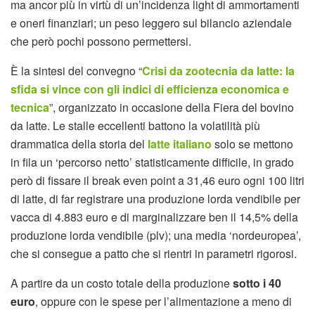
ma ancor più in virtù di un’incidenza light di ammortamenti
e oneri finanziari; un peso leggero sul bilancio aziendale
che però pochi possono permettersi.
È la sintesi del convegno “
Crisi da zootecnia da latte: la
sfida si vince con gli indici di efficienza economica e
tecnica
”, organizzato in occasione della Fiera del bovino
da latte. Le stalle eccellenti battono la volatilità più
drammatica della storia del
latte italiano
solo se mettono
in fila un ‘percorso netto’ statisticamente difficile, in grado
però di fissare il break even point a 31,46 euro ogni 100 litri
di latte, di far registrare una produzione lorda vendibile per
vacca di 4.883 euro e di marginalizzare ben il 14,5% della
produzione lorda vendibile (plv); una media ‘nordeuropea’,
che si consegue a patto che si rientri in parametri rigorosi.
A partire da un costo totale della produzione
sotto i 40
euro
, oppure con le spese per l’alimentazione a meno di