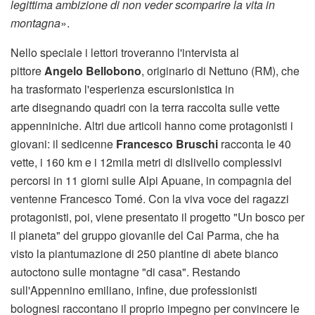
legittima ambizione di non veder scomparire la vita in
montagna
».
Nello speciale i lettori troveranno l'intervista al
pittore
Angelo Bellobono
, originario di Nettuno (RM), che
ha trasformato l'esperienza escursionistica in
arte disegnando quadri con la terra raccolta sulle vette
appenniniche. Altri due articoli hanno come protagonisti i
giovani: il sedicenne
Francesco Bruschi
racconta le 40
vette, i 160 km e i 12mila metri di dislivello complessivi
percorsi in 11 giorni sulle Alpi Apuane, in compagnia del
ventenne Francesco Tomé. Con la viva voce dei ragazzi
protagonisti, poi, viene presentato il progetto "Un bosco per
il pianeta" del gruppo giovanile del Cai Parma, che ha
visto la piantumazione di 250 piantine di abete bianco
autoctono sulle montagne "di casa". Restando
sull'Appennino emiliano, infine, due professionisti
bolognesi raccontano il proprio impegno per convincere le