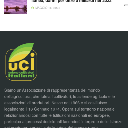
Ismea, danni per oltre 5 miliardi nel 2022
MAGGIO 16, 2023
Siamo un’Associazione di rappresentanza del mondo
dell’agricoltura, che tutela i coltivatori, le aziende agricole e le
associazioni di produttori. Nasce nel 1966 e si costituisce
legalmente il 16 Gennaio 1974. Opera sul territorio nazionale
relazionandosi con tutte le Istituzioni nazionali ed europee,
partecipa ai processi decisionali facendosi interprete delle istanze
dei produttori agricoli e della tutela del mondo rurale.