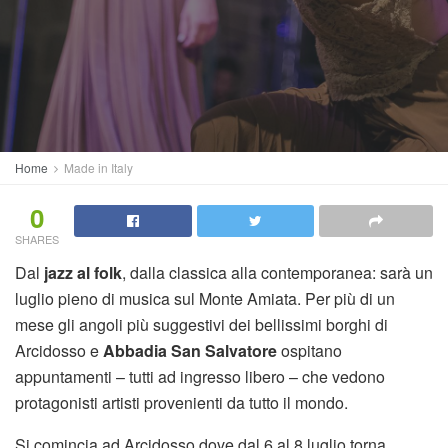
Home
Made in Italy
0
SHARES
Dal
jazz al folk
, dalla classica alla contemporanea: sarà un
luglio pieno di musica sul Monte Amiata. Per più di un
mese gli angoli più suggestivi dei bellissimi borghi di
Arcidosso e
Abbadia San Salvatore
ospitano
appuntamenti – tutti ad ingresso libero – che vedono
protagonisti artisti provenienti da tutto il mondo.
Si comincia ad Arcidosso dove dal 6 al 8 luglio torna