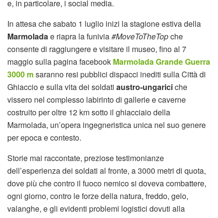
e, in particolare, i social media.
In attesa che sabato 1 luglio inizi la stagione estiva della
Marmolada
e riapra la funivia
#MoveToTheTop
che
consente di raggiungere e visitare il museo, fino al 7
maggio sulla pagina facebook
Marmolada Grande Guerra
3000 m
saranno resi pubblici dispacci inediti sulla Città di
Ghiaccio e sulla vita dei soldati
austro-ungarici
che
vissero nel complesso labirinto di gallerie e caverne
costruito per oltre 12 km sotto il ghiacciaio della
Marmolada, un’opera ingegneristica unica nel suo genere
per epoca e contesto.
Storie mai raccontate, preziose testimonianze
dell’esperienza dei soldati al fronte, a 3000 metri di quota,
dove più che contro il fuoco nemico si doveva combattere,
ogni giorno, contro le forze della natura, freddo, gelo,
valanghe, e gli evidenti problemi logistici dovuti alla