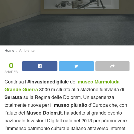
Home
Ambiente
0
SHARES
Continua l’
#invasionedigitale
del
museo Marmolada
Grande Guerra
3000 m situato alla stazione funiviaria di
Serauta
sulla Regina delle Dolomiti. Un’esperienza
totalmente nuova per il
museo più alto
d’Europa che, con
l’aiuto del
Museo Dolom.it
, ha aderito al grande evento
nazionale Invasioni Digitali nato nel 2013 per promuovere
l’immenso patrimonio culturale italiano attraverso internet