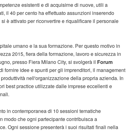
petenze esistenti e di acquisirne di nuove, utili a
i, il 40 per cento ha effettuato assunzioni inserendo
i è attivato per riconvertire e riqualificare il personale
apitale umano e la sua formazione. Per questo motivo in
za 2015, fiera della formazione, lavoro e sicurezza in
iugno, presso Fiera Milano City, si svolgerà il
Forum
o di fornire idee e spunti per gli imprenditori, il management
on produttività nell'organizzazione della propria azienda. In
ori best practice utilizzate dalle imprese eccellenti e
nali.
mento in contemporanea di 10 sessioni tematiche
 in modo che ogni partecipante contribuisca a
ce. Ogni sessione presenterà i suoi risultati finali nella