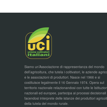
Siamo un’Associazione di rappresentanza del mondo
dell’agricoltura, che tutela i coltivatori, le aziende agric
e le associazioni di produttori. Nasce nel 1966 e si
costituisce legalmente il 16 Gennaio 1974. Opera sul
territorio nazionale relazionandosi con tutte le Istituzion
nazionali ed europee, partecipa ai processi decisionali
facendosi interprete delle istanze dei produttori agricol
della tutela del mondo rurale.