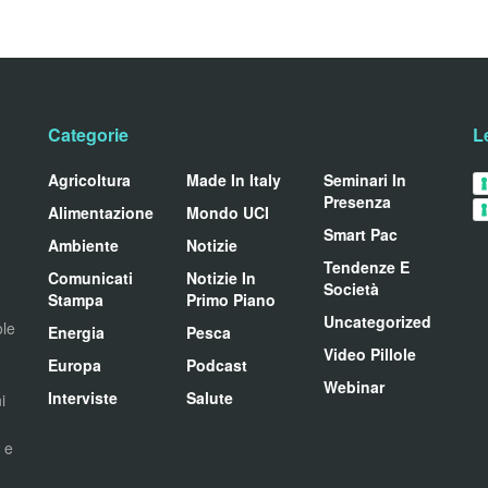
Categorie
L
Agricoltura
Made In Italy
Seminari In
Presenza
Alimentazione
Mondo UCI
Smart Pac
Ambiente
Notizie
Tendenze E
Comunicati
Notizie In
Società
Stampa
Primo Piano
Uncategorized
ole
Energia
Pesca
Video Pillole
Europa
Podcast
Webinar
Interviste
Salute
i
i e