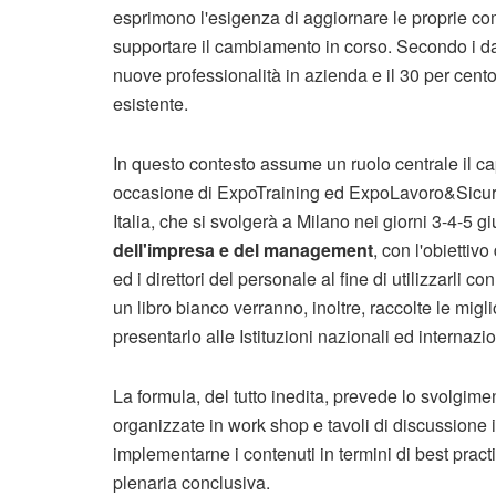
esprimono l'esigenza di aggiornare le proprie com
supportare il cambiamento in corso. Secondo i dat
nuove professionalità in azienda e il 30 per cento s
esistente.
In questo contesto assume un ruolo centrale il c
occasione di ExpoTraining ed ExpoLavoro&Sicurez
Italia, che si svolgerà a Milano nei giorni 3-4-5 g
dell'impresa e del management
, con l'obiettiv
ed i direttori del personale al fine di utilizzarli c
un libro bianco verranno, inoltre, raccolte le migli
presentarlo alle Istituzioni nazionali ed internazio
La formula, del tutto inedita, prevede lo svolgi
organizzate in work shop e tavoli di discussione
implementarne i contenuti in termini di best practi
plenaria conclusiva.