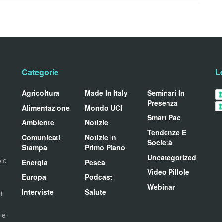
Categorie
L
Agricoltura
Made In Italy
Seminari In
Presenza
Alimentazione
Mondo UCI
Smart Pac
Ambiente
Notizie
Tendenze E
Comunicati
Notizie In
Società
Stampa
Primo Piano
Uncategorized
ole
Energia
Pesca
Video Pillole
Europa
Podcast
Webinar
Interviste
Salute
i
i e