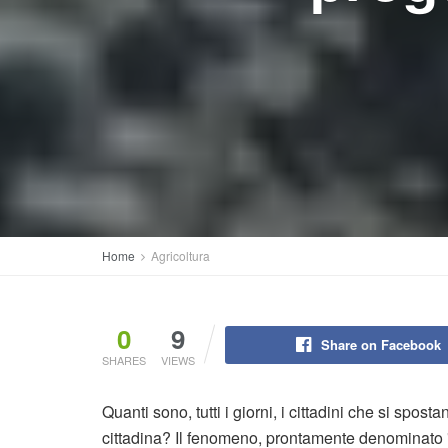
Home
Agricoltura
0
9
Share on Facebook
SHARES
VIEWS
Quanti sono, tutti i giorni, i cittadini che si sposta
cittadina? Il fenomeno, prontamente denominato "b