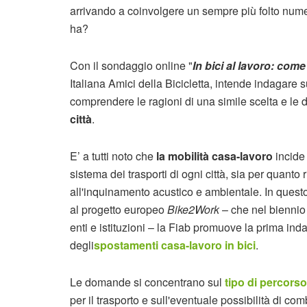
arrivando a coinvolgere un sempre più folto numer
ha?
Con il sondaggio online "
In bici al lavoro: com
Italiana Amici della Bicicletta, intende indagare sul
comprendere le ragioni di una simile scelta e le dif
città
.
E’ a tutti noto che
la mobilità casa-lavoro
incide
sistema dei trasporti di ogni città, sia per quanto r
all'inquinamento acustico e ambientale. In quest
al progetto europeo
Bike2Work
– che nel biennio
enti e istituzioni – la Fiab promuove la prima ind
degli
spostamenti casa-lavoro in bici
.
Le domande si concentrano sul
tipo di percorso
per il trasporto e sull'eventuale possibilità di co