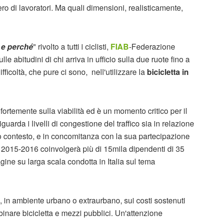
o di lavoratori. Ma quali dimensioni, realisticamente,
e e perché
" rivolto a tutti i ciclisti,
FIAB
-Federazione
le abitudini di chi arriva in ufficio sulla due ruote fino a
ficoltà, che pure ci sono, nell'utilizzare la
bicicletta in
 fortemente sulla viabilità ed è un momento critico per il
iguarda i livelli di congestione del traffico sia in relazione
o contesto, e in concomitanza con la sua partecipazione
 2015-2016 coinvolgerà più di 15mila dipendenti di 35
agine su larga scala condotta in Italia sul tema
, in ambiente urbano o extraurbano, sui costi sostenuti
mbinare bicicletta e mezzi pubblici. Un'attenzione