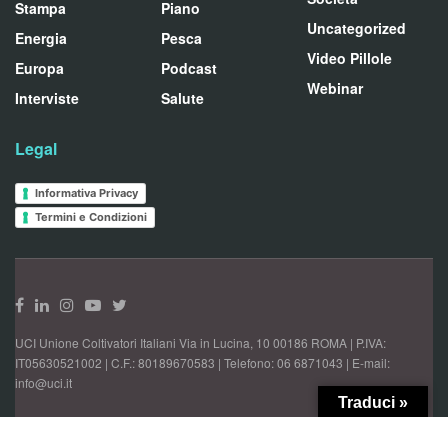
Stampa
Piano
Uncategorized
Energia
Pesca
Video Pillole
Europa
Podcast
Webinar
Interviste
Salute
Legal
Informativa Privacy
Termini e Condizioni
UCI Unione Coltivatori Italiani Via in Lucina, 10 00186 ROMA | P.IVA:
IT05630521002 | C.F.: 80189670583 | Telefono: 06 6871043 | E-mail:
info@uci.it
Traduci »