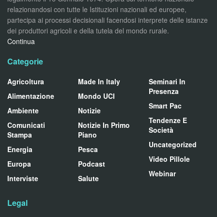
relazionandosi con tutte le Istituzioni nazionali ed europee,
partecipa ai processi decisionali facendosi interprete delle istanze
dei produttori agricoli e della tutela del mondo rurale.
Continua
Categorie
Agricoltura
Made In Italy
Seminari In
Presenza
Alimentazione
Mondo UCI
Smart Pac
Ambiente
Notizie
Tendenze E
Comunicati
Notizie In Primo
Società
Stampa
Piano
Uncategorized
Energia
Pesca
Video Pillole
Europa
Podcast
Webinar
Interviste
Salute
Legal