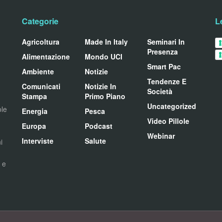
Categorie
L
Agricoltura
Made In Italy
Seminari In
Presenza
Alimentazione
Mondo UCI
Smart Pac
Ambiente
Notizie
Tendenze E
Comunicati
Notizie In
Società
Stampa
Primo Piano
Uncategorized
ole
Energia
Pesca
Video Pillole
Europa
Podcast
Webinar
Interviste
Salute
i
i e