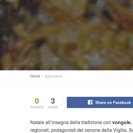
Home
Agricoltura
0
3
Share on Facebook
SHARES
VIEWS
Natale all’insegna della tradizione con
vongole
,
regionali, protagonisti del cenone della Vigilia. Su