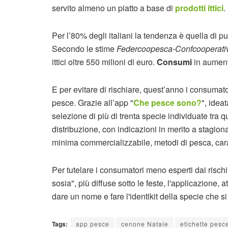
servito almeno un piatto a base di
prodotti ittici
.
Per l’80% degli italiani la tendenza è quella di p
Secondo le stime
Federcoopesca-Confcooperati
ittici oltre 550 milioni di euro.
Consumi
in aument
E per evitare di rischiare, quest’anno i consumato
pesce. Grazie all’app "
Che pesce sono?
", idea
selezione di più di trenta specie individuate tra q
distribuzione, con indicazioni in merito a stagion
minima commercializzabile, metodi di pesca, cara
Per tutelare i consumatori meno esperti dai rischi 
sosia", più diffuse sotto le feste, l'applicazione,
dare un nome e fare l'identikit della specie che si 
Tags:
app pesce
cenone Natale
etichette pesc