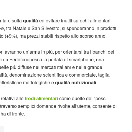
untare sulla
qualità
ed evitare inutili sprechi alimentari.
ve
, tra Natale e San Silvestro, si spenderanno in prodotti
o (+5%), ma prezzi stabili rispetto allo scorso anno.
ri avranno un’arma in più, per orientarsi tra i banchi del
ta da Federcoopesca, a portata di smartphone, una
uelle più diffuse nei mercati italiani e nella grande
alità, denominazione scientifica e commerciale, taglia
tteristiche morfologiche e
qualità nutrizionali
.
relativi alle
frodi alimentari
come quelle dei "pesci
 attraverso semplici domande rivolte all'utente, consente di
ha di fronte.
e