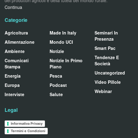
dei produttori agricoli e della tutela del mondo rurale.
Continua
Categorie
Agricoltura
Made In Italy
Seminari In
Presenza
Alimentazione
Mondo UCI
Smart Pac
Ambiente
Notizie
Tendenze E
Comunicati
Notizie In Primo
Società
Stampa
Piano
Uncategorized
Energia
Pesca
Video Pillole
Europa
Podcast
Webinar
Interviste
Salute
Legal
Informativa Privacy
Termini e Condizioni