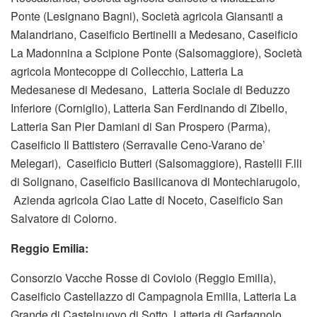
Ponte (Lesignano Bagni), Società agricola Giansanti a
Malandriano, Caseificio Bertinelli a Medesano, Caseificio
La Madonnina a Scipione Ponte (Salsomaggiore), Società
agricola Montecoppe di Collecchio, Latteria La
Medesanese di Medesano, Latteria Sociale di Beduzzo
Inferiore (Corniglio), Latteria San Ferdinando di Zibello,
Latteria San Pier Damiani di San Prospero (Parma),
Caseificio Il Battistero (Serravalle Ceno-Varano de’
Melegari), Caseificio Butteri (Salsomaggiore), Rastelli F.lli
di Solignano, Caseificio Basilicanova di Montechiarugolo,
Azienda agricola Ciao Latte di Noceto, Caseificio San
Salvatore di Colorno.
Reggio Emilia:
Consorzio Vacche Rosse di Coviolo (Reggio Emilia),
Caseificio Castellazzo di Campagnola Emilia, Latteria La
Grande di Castelnuovo di Sotto, Latteria di Garfagnolo