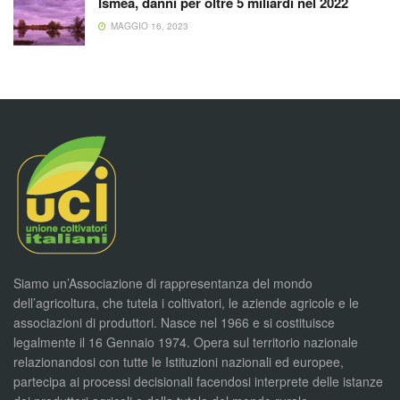
Ismea, danni per oltre 5 miliardi nel 2022
MAGGIO 16, 2023
Siamo un’Associazione di rappresentanza del mondo
dell’agricoltura, che tutela i coltivatori, le aziende agricole e le
associazioni di produttori. Nasce nel 1966 e si costituisce
legalmente il 16 Gennaio 1974. Opera sul territorio nazionale
relazionandosi con tutte le Istituzioni nazionali ed europee,
partecipa ai processi decisionali facendosi interprete delle istanze