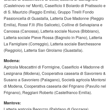
(Castelnovo ne' Monti), Caseificio Il Boiardo di Pratissolo e
di S. Maurizio (Reggio Emilia), Gruppo Tirelli Fondo
Passioncella di Guastalla, Latteria Due Madonne (Reggio
Emilia), Rossi F.lli (Rio Saliceto), Colline di Selvapiana e
Canossa (Canossa), Latteria sociale Nuova (Bibbiano),
Latteria sociale Pieve Rossa (Bagnolo in Piano), Latteria
La Famigliare (Correggio), Latteria sociale Barchessone
(Reggiolo), Latteria San Girolamo (Guastalla).
Modena:
Agricola Moscattini di Formigine, Caseificio 4 Madonne di
Lesignana (Modena), Cooperativa casearia di Savoniero &
Susano a Savoniero (Palagano), Società agricola Montorsi
di Modena, Cooperativa casearia del Frignano (Pavullo nel
Frignano), Reggiani Roberto (Castelfranco Emilia).
Mantova:
Latteria agricola Begozzo (Palidano di Gonzaga).