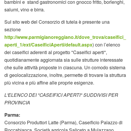
bambini e stand gastronomici con gnocco fritto, borlenghi,
salumi, vino e birra.
Sul sito web del Consorzio di tutela è presente una
sezione
http://www.parmigianoreggiano.it/dove_trova/caseifici_
aperti_1/ext/CaseificiAperti/default.aspx
) con l’elenco
dei caseifici aderenti al progetto "Caseifici aperti",
quotidianamente aggiornata sia sulle strutture interessate
che sulle attività proposte in ciascuna. Un comodo sistema
di geolocalizzazione, inoltre, permette di trovare la struttura
più vicina e più affine alle proprie esigenze.
L'ELENCO DEI "CASEIFICI APERTI" SUDDIVISI PER
PROVINCIA
Parma:
Consorzio Produttori Latte (Parma), Caseificio Palazzo di
Roccabianca, Società agricola Saliceto a Mulazzano