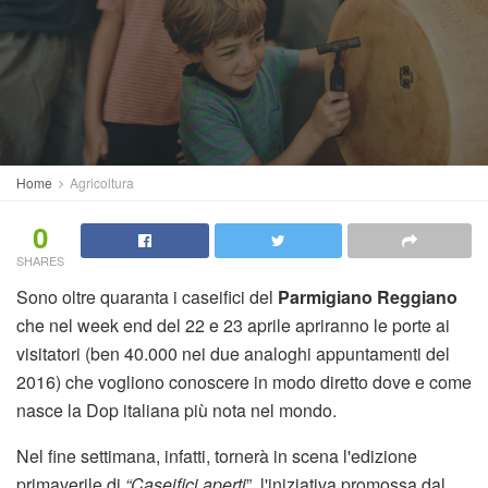
Home
Agricoltura
0
SHARES
Sono oltre quaranta i caseifici del
Parmigiano Reggiano
che nel week end del 22 e 23 aprile apriranno le porte ai
visitatori (ben 40.000 nei due analoghi appuntamenti del
2016) che vogliono conoscere in modo diretto dove e come
nasce la Dop italiana più nota nel mondo.
Nel fine settimana, infatti, tornerà in scena l'edizione
primaverile di
“Caseifici aperti
”, l'iniziativa promossa dal