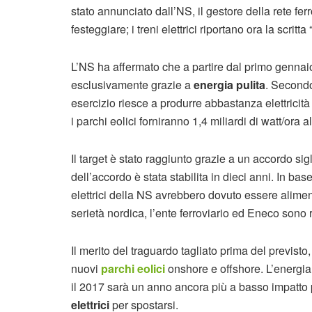
stato annunciato dall’NS, il gestore della rete fer
festeggiare; i treni elettrici riportano ora la scritta 
L’NS ha affermato che a partire dal primo gennaio 
esclusivamente grazie a
energia pulita
. Secondo
esercizio riesce a produrre abbastanza elettrici
i parchi eolici forniranno 1,4 miliardi di watt/ora al
Il target è stato raggiunto grazie a un accordo s
dell’accordo è stata stabilita in dieci anni. In base
elettrici della NS avrebbero dovuto essere alime
serietà nordica, l’ente ferroviario ed Eneco sono r
Il merito del traguardo tagliato prima del previsto
nuovi
parchi eolici
onshore e offshore. L’energia
il 2017 sarà un anno ancora più a basso impatto 
elettrici
per spostarsi.