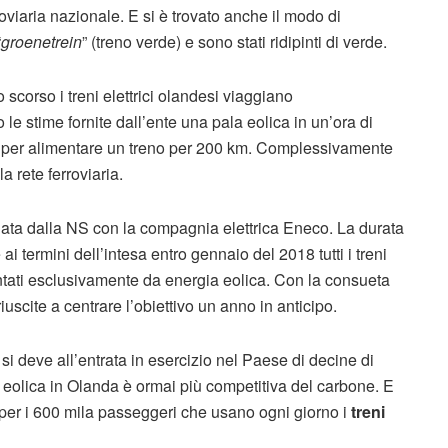
roviaria nazionale. E si è trovato anche il modo di
“
groenetrein
” (treno verde) e sono stati ridipinti di verde.
scorso i treni elettrici olandesi viaggiano
 le stime fornite dall’ente una pala eolica in un’ora di
tà per alimentare un treno per 200 km. Complessivamente
la rete ferroviaria.
iglata dalla NS con la compagnia elettrica Eneco. La durata
 ai termini dell’intesa entro gennaio del 2018 tutti i treni
ntati esclusivamente da energia eolica. Con la consueta
iuscite a centrare l’obiettivo un anno in anticipo.
, si deve all’entrata in esercizio nel Paese di decine di
 eolica in Olanda è ormai più competitiva del carbone. E
per i 600 mila passeggeri che usano ogni giorno i
treni