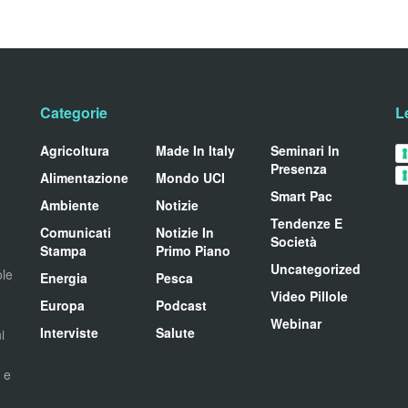
Categorie
L
Agricoltura
Made In Italy
Seminari In
Presenza
Alimentazione
Mondo UCI
Smart Pac
Ambiente
Notizie
Tendenze E
Comunicati
Notizie In
Società
Stampa
Primo Piano
Uncategorized
ole
Energia
Pesca
Video Pillole
Europa
Podcast
Webinar
Interviste
Salute
i
i e