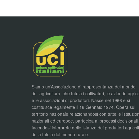
Siamo un’Associazione di rappresentanza del mondo
dell’agricoltura, che tutela i coltivatori, le aziende agric
e le associazioni di produttori. Nasce nel 1966 e si
costituisce legalmente il 16 Gennaio 1974. Opera sul
territorio nazionale relazionandosi con tutte le Istituzion
nazionali ed europee, partecipa ai processi decisionali
facendosi interprete delle istanze dei produttori agricol
della tutela del mondo rurale.