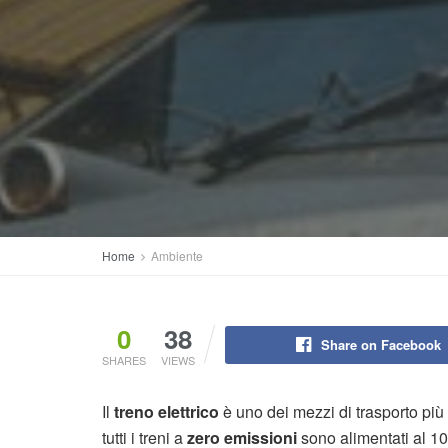
Home
Ambiente
0
38
Share on Facebook
SHARES
VIEWS
Il
treno elettrico
è uno dei mezzi di trasporto più
tutti i treni a
zero emissioni
sono alimentati al 