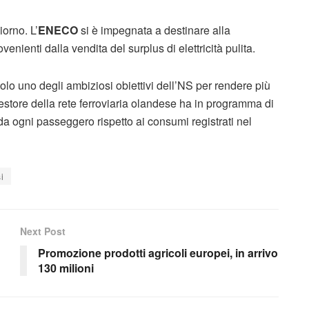
iorno. L’
ENECO
si è impegnata a destinare alla
venienti dalla vendita del surplus di elettricità pulita.
 solo uno degli ambiziosi obiettivi dell’NS per rendere più
l gestore della rete ferroviaria olandese ha in programma di
da ogni passeggero rispetto ai consumi registrati nel
i
Next Post
Promozione prodotti agricoli europei, in arrivo
130 milioni