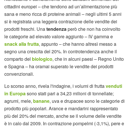
cittadini europei – che tendono ad un’alimentazione più
sana e meno ricca di proteine animali – negli ultimi 5 anni
si è registrata una leggera contrazione delle vendite dei
prodotti freschi. Una
tendenza
però che non ha coinvolto
le categorie ad elevato valore aggiunto – IV gamma e
snack alla frutta
, appunto – che hanno altresì messo a
segno una crescita del 20%. In controtendenza anche il
comparto del
biologico
, che in alcuni paesi – Regno Unito
e Spagna – ha oramai superato le vendite dei prodotti
convenzionali.
Lo scorso anno, rivela l'indagine, i volumi di frutta
venduti
in Europa
sono stati pari a 34,23 milioni di tonnellate;
agrumi, mele,
banane
, uva e drupacee sono le categorie di
prodotto più popolari. Arance e mandarini rappresentato
più del 20% del mercato, anche se il volume delle vendite
è in calo dal 2009. In contrazione pompelmi (-3,1%), pere e