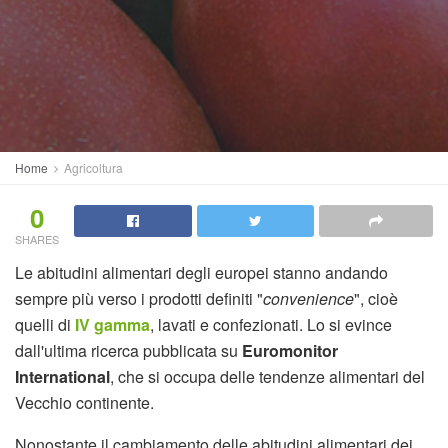
Home
Agricoltura
0
SHARES
Le abitudini alimentari degli europei stanno andando
sempre più verso i prodotti definiti "
convenience
", cioè
quelli di
IV gamma
, lavati e confezionati. Lo si evince
dall'ultima ricerca pubblicata su
Euromonitor
International
, che si occupa delle tendenze alimentari del
Vecchio continente.
Nonostante il cambiamento delle abitudini alimentari dei