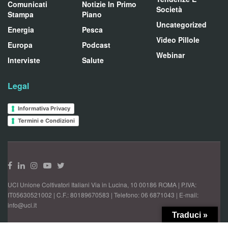
Comunicati
Notizie In Primo
Società
Stampa
Piano
Uncategorized
Energia
Pesca
Video Pillole
Europa
Podcast
Webinar
Interviste
Salute
Legal
Informativa Privacy
Termini e Condizioni
UCI Unione Coltivatori Italiani Via in Lucina, 10 00186 ROMA | P.IVA:
IT05630521002 | C.F.: 80189670583 | Telefono: 06 6871043 | E-mail:
info@uci.it
Traduci »