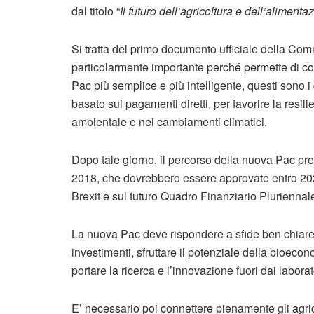
dal titolo “
Il futuro dell’agricoltura e dell’alimenta
Si tratta del primo documento ufficiale della Co
particolarmente importante perché permette di co
Pac più semplice e più intelligente, questi sono 
basato sui pagamenti diretti, per favorire la resili
ambientale e nei cambiamenti climatici.
Dopo tale giorno, il percorso della nuova Pac pr
2018, che dovrebbero essere approvate entro 202
Brexit e sul futuro Quadro Finanziario Pluriennale,
La nuova Pac deve rispondere a sfide ben chiar
investimenti, sfruttare il potenziale della bioeco
portare la ricerca e l’innovazione fuori dai labora
E’ necessario poi connettere pienamente gli agri