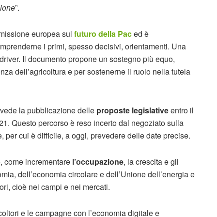
zione
”.
mmissione europea sul
futuro della Pac
ed è
mprenderne i primi, spesso decisivi, orientamenti. Una
i driver. Il documento propone un sostegno più equo,
enza dell’agricoltura e per sostenerne il ruolo nella tutela
evede la pubblicazione delle
proposte legislative
entro il
1. Questo percorso è reso incerto dal negoziato sulla
 per cui è difficile, a oggi, prevedere delle date precise.
e, come incrementare
l’occupazione
, la crescita e gli
nomia, dell’economia circolare e dell’Unione dell’energia e
tori, cioè nei campi e nei mercati.
coltori e le campagne con l’economia digitale e