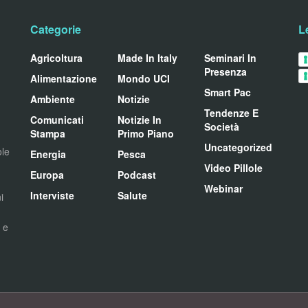
Categorie
L
Agricoltura
Made In Italy
Seminari In
Presenza
Alimentazione
Mondo UCI
Smart Pac
Ambiente
Notizie
Tendenze E
Comunicati
Notizie In
Società
Stampa
Primo Piano
Uncategorized
ole
Energia
Pesca
Video Pillole
Europa
Podcast
Webinar
Interviste
Salute
i
i e